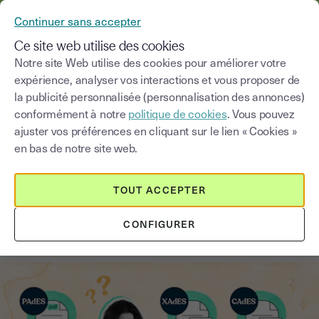
YOUSIGN DEVIENT YOUTRUST
Continuer sans accepter
MENU
Ce site web utilise des cookies
Notre site Web utilise des cookies pour améliorer votre
expérience, analyser vos interactions et vous proposer de
Blog
la publicité personnalisée (personnalisation des annonces)
conformément à notre
politique de cookies
. Vous pouvez
Choisir une catégorie
Saisissez un terme pour
ajuster vos préférences en cliquant sur le lien « Cookies »
en bas de notre site web.
Signature électronique
2
min
14 août 2025
TOUT ACCEPTER
XAdES, CAdES et PAdES : Tout
CONFIGURER
savoir sur ces formats de signature