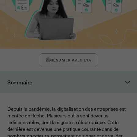
RÉSUMER AVEC L'IA
Sommaire
Qu'est-ce que la signature électronique ?
Les différents formats de signature électronique
Depuis la pandémie, la digitalisation des entreprises est
Le format XAdES
montée en flèche. Plusieurs outils sont devenus
Le format PAdES
indispensables, dont la signature électronique. Cette
dernière est devenue une pratique courante dans de
Le format CAdES
nombreux secteurs, permettant de signer et de valider