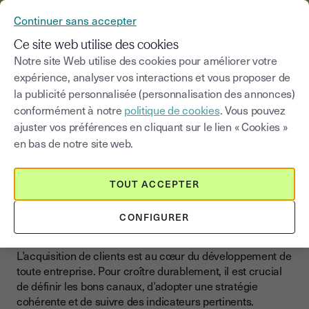
YOUSIGN DEVIENT YOUTRUST
Continuer sans accepter
MENU
Ce site web utilise des cookies
Notre site Web utilise des cookies pour améliorer votre
>
expérience, analyser vos interactions et vous proposer de
Blog
|
Développer son business
Acquisition de client
la publicité personnalisée (personnalisation des annonces)
conformément à notre
politique de cookies
. Vous pouvez
Choisir une catégorie
Saisissez un terme pour
ajuster vos préférences en cliquant sur le lien « Cookies »
en bas de notre site web.
Acquisition de client
Mettre en place une
TOUT ACCEPTER
stratégie d’acquisition
CONFIGURER
performante
L’acquisition de clients est au cœur du développement de
toute entreprise. Pour croître durablement, il est crucial
de définir les bons canaux, d’adopter une stratégie
cohérente et de suivre des indicateurs pertinents.