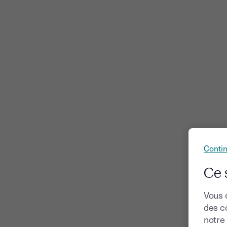
Conti
Ce 
Vous 
des co
notre