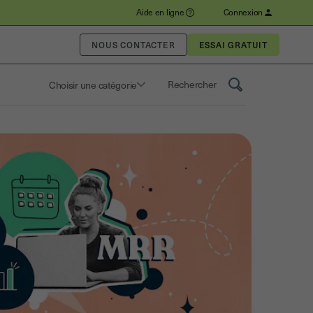
Aide en ligne
Connexion
NOUS CONTACTER
Choisir une catégorie
Saisissez un terme pour rechercher