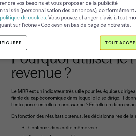
endre vos besoins et vous proposer de la publicité
nnalisée (personnalisation des annonces), conformément 
Augmentez votre MRR en
politique de cookies
. Vous pouvez changer d’avis à tout 
intégrant notre e-signature à votre
quant sur l'icône « Cookies » en bas de page de notre site.
solution
NFIGURER
TOUT ACCEP
Pourquoi utiliser le
revenue ?
Le MRR est un indicateur très utile pour les équipes dirigea
fiable du cap économique
dans lequel elle se dirige. Il donn
l’entreprise : est-elle en croissance ? Est-elle en décroissa
En fonction des résultats obtenus, les décisionnaires de la 
Continuer dans cette même voie.