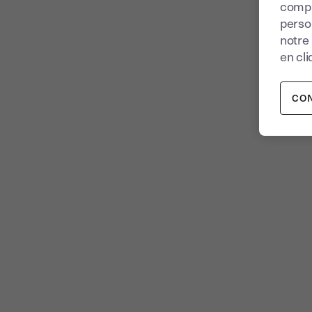
compr
perso
notre
en cli
CO