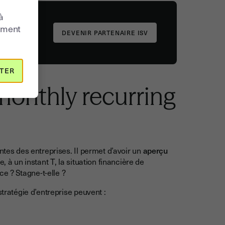
à
moment
DEVENIR PARTENAIRE ISV
TER
 monthly recurring
ntes des entreprises. Il permet d’avoir un
aperçu
e, à un instant T, la situation financière de
nce ? Stagne-t-elle ?
stratégie d’entreprise peuvent :