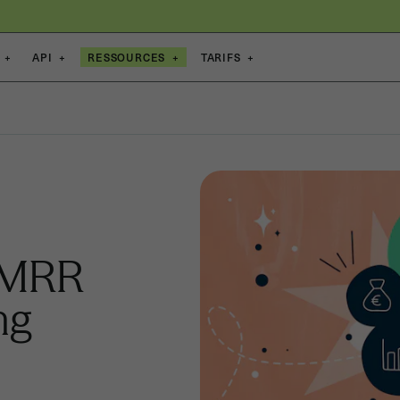
+
API
+
RESSOURCES
+
TARIFS
+
e MRR
ng