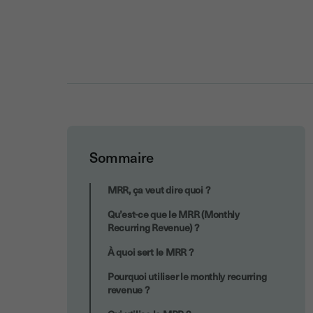
Sommaire
Exemple 2 pour calculer le MRR
MRR, ça veut dire quoi ?
Qu’est-ce que le MRR (Monthly
Recurring Revenue) ?
À quoi sert le MRR ?
Pourquoi utiliser le monthly recurring
revenue ?