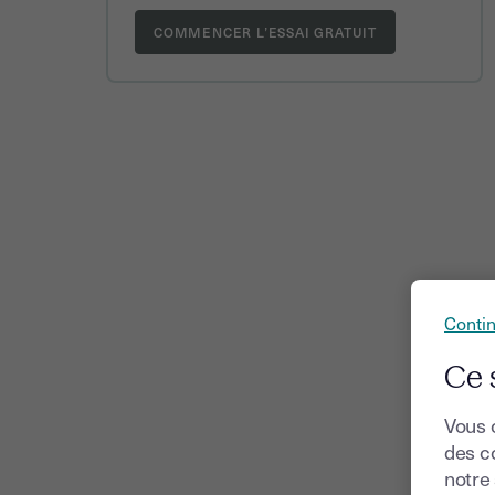
Conti
Ce 
Vous 
des co
notre