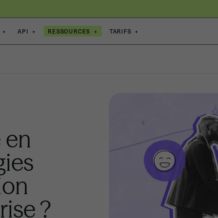
+
API
+
RESSOURCES
+
TARIFS
+
 en
gies
ion
rise ?