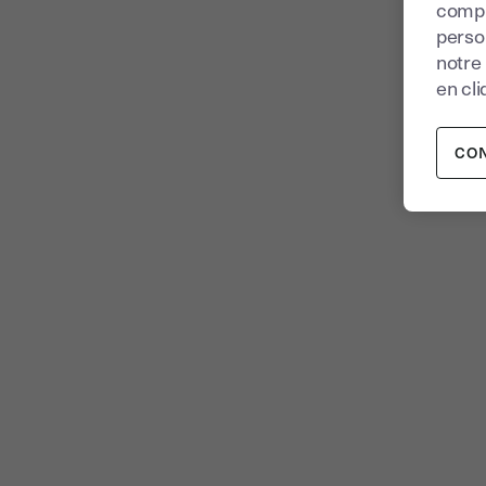
compr
perso
notre
en cli
CO