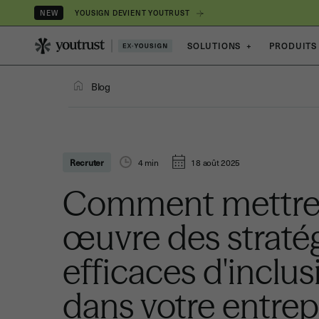
YOUSIGN DEVIENT YOUTRUST
NEW
SOLUTIONS
+
PRODUITS
Blog
Recruter
4
min
18 août 2025
Comment mettre
œuvre des straté
efficaces d'inclus
dans votre entrep