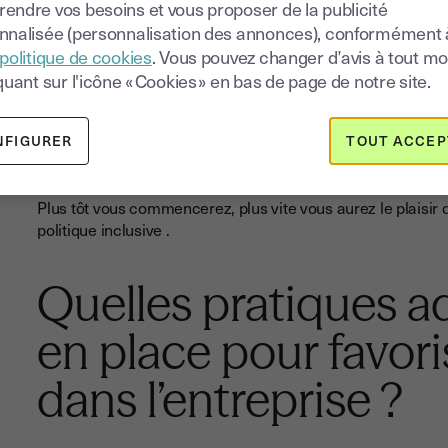
endre vos besoins et vous proposer de la publicité
nnalisée (personnalisation des annonces), conformément 
Quand mettre en pl
politique de cookies
. Vous pouvez changer d’avis à tout 
quant sur l'icône « Cookies » en bas de page de notre site.
d’inclusion dans l’en
NFIGURER
TOUT ACCEP
Dès que possible
!
Plus tôt vous commencerez, plus vite vous aurez le plaisi
politique inclusive .
Quelles pratiques a
en place pour favoris
dans l’entreprise ?