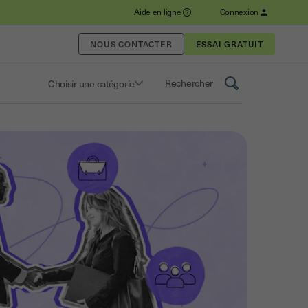
Aide en ligne
Connexion
NOUS CONTACTER
Choisir une catégorie
Saisissez un terme pour rechercher