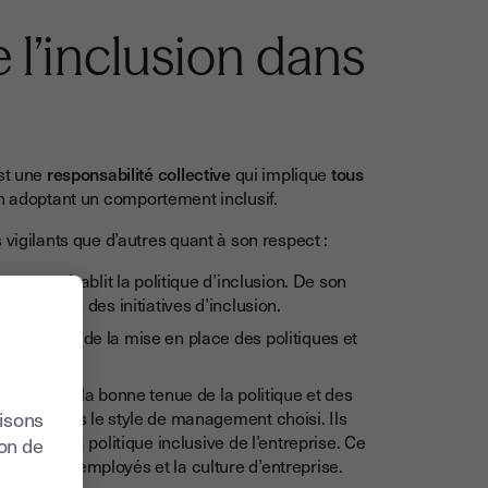
 l’inclusion dans
est une
responsabilité collective
qui implique
tous
en adoptant un comportement inclusif.
 vigilants que d’autres quant à son respect :
ment et établit la politique d’inclusion. De son
e efficace des initiatives d’inclusion.
sponsable de la mise en place des politiques et
otidien de la bonne tenue de la politique et des
LAIRES dans le style de management choisi. Ils
lisons
traire à la politique inclusive de l’entreprise. Ce
ion de
ents des employés et la culture d’entreprise.