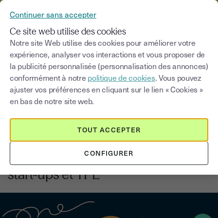
YOUSIGN DEVIENT YOUTRUST
Continuer sans accepter
MENU
Ce site web utilise des cookies
Notre site Web utilise des cookies pour améliorer votre
expérience, analyser vos interactions et vous proposer de
Blog
la publicité personnalisée (personnalisation des annonces)
conformément à notre
politique de cookies
. Vous pouvez
Choisir une catégorie
Saisissez un terme pour
ajuster vos préférences en cliquant sur le lien « Cookies »
en bas de notre site web.
Freelances
3
min
2 septembre 2025
TOUT ACCEPTER
One : le nouveau plan de Youtrust
CONFIGURER
pour les freelances, indépendants,
start-ups et TPE