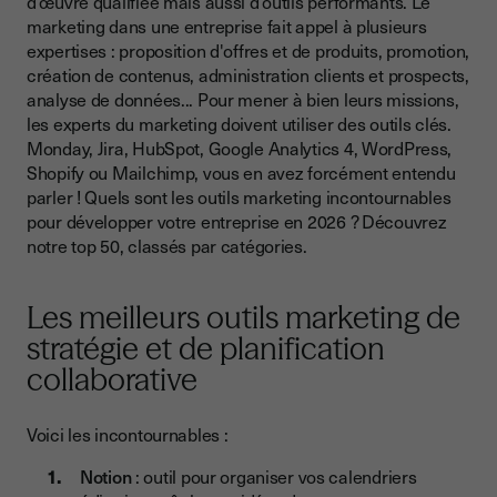
d’œuvre qualifiée mais aussi d’outils performants. Le
marketing dans une entreprise fait appel à plusieurs
Les outils de création d’emailing et de newsletters
expertises : proposition d'offres et de produits, promotion,
Les meilleurs outils de création de contenu publicitaire et
création de contenus, administration clients et prospects,
promotionnel
analyse de données... Pour mener à bien leurs missions,
les experts du marketing doivent utiliser des outils clés.
Les meilleurs outils marketing de gestion des réseaux
Monday, Jira, HubSpot, Google Analytics 4, WordPress,
sociaux
Shopify ou Mailchimp, vous en avez forcément entendu
Les outils d’analyse de données et de reporting marketing
parler ! Quels sont les outils marketing incontournables
pour développer votre entreprise en 2026 ? Découvrez
Les meilleurs outils marketing de référencement (SEO/SEA)
notre top 50, classés par catégories.
Les outils clés de gestion de sites Internet et CMS
Les outils marketing de génération de leads les plus utiles
Les meilleurs outils marketing de
stratégie et de planification
Les meilleurs outils marketing de personnalisation et de
conversion
collaborative
Les outils marketing clés de gestion d’évènements
Voici les incontournables :
Les meilleurs outils de veille et de monitoring marketing
Notion
: outil pour organiser vos calendriers
Les meilleurs outils marketing de fidélisation client