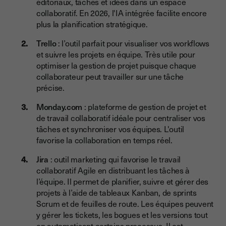
éditoriaux, tâches et idées dans un espace
Les outils marketing clés de formation et de webinaires
collaboratif. En 2026, l'IA intégrée facilite encore
plus la planification stratégique.
Les meilleurs outils marketing d’automatisation et
d’intégration
Trello
: l’outil parfait pour visualiser vos workflows
et suivre les projets en équipe. Très utile pour
Le mix parfait d’outils marketing pour 2026, ce qu’il faut
optimiser la gestion de projet puisque chaque
retenir
collaborateur peut travailler sur une tâche
précise.
Monday.com
: plateforme de gestion de projet et
de travail collaboratif idéale pour centraliser vos
tâches et synchroniser vos équipes. L'outil
favorise la collaboration en temps réel.
Jira
: outil marketing qui favorise le travail
collaboratif Agile en distribuant les tâches à
l’équipe. Il permet de planifier, suivre et gérer des
projets à l’aide de tableaux Kanban, de sprints
Scrum et de feuilles de route. Les équipes peuvent
y gérer les tickets, les bogues et les versions tout
en automatisant certains processus. Il est