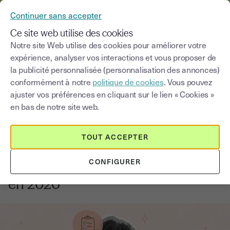
YOUSIGN DEVIENT YOUTRUST
Continuer sans accepter
MENU
Ce site web utilise des cookies
Notre site Web utilise des cookies pour améliorer votre
expérience, analyser vos interactions et vous proposer de
Blog
la publicité personnalisée (personnalisation des annonces)
conformément à notre
politique de cookies
. Vous pouvez
Choisir une catégorie
Saisissez un terme pour
ajuster vos préférences en cliquant sur le lien « Cookies »
en bas de notre site web.
Innovation et transformation digitale
6
min
7 juillet 2026
TOUT ACCEPTER
Les 50 meilleurs outils marketing
CONFIGURER
pour développer votre entreprise
en 2026