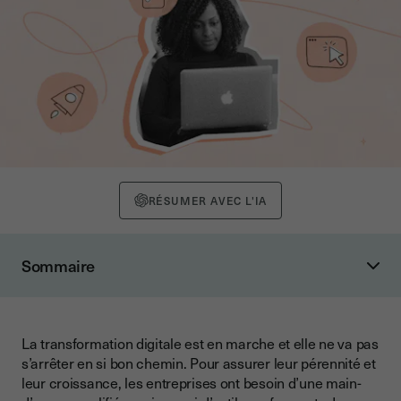
RÉSUMER AVEC L'IA
Sommaire
Les meilleurs outils marketing de stratégie et de
planification collaborative
Les outils d’Expérience Utilisateur (UX)
La transformation digitale est en marche et elle ne va pas
s’arrêter en si bon chemin. Pour assurer leur pérennité et
Les meilleurs outils de gestion de la relation client (CRM)
leur croissance, les entreprises ont besoin d’une main-
Les meilleurs outils d’automatisation du marketing