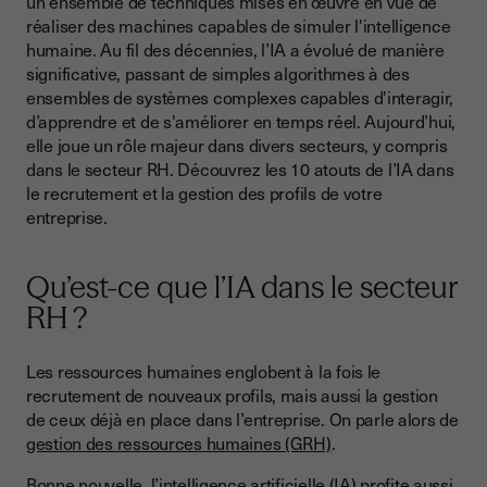
un ensemble de techniques mises en œuvre en vue de
réaliser des machines capables de simuler l'intelligence
2. Amélioration de la qualité des candidatures
humaine. Au fil des décennies, l’IA a évolué de manière
3. Réduction des coûts liés au recrutement
significative, passant de simples algorithmes à des
ensembles de systèmes complexes capables d'interagir,
4. Valorisation de la marque employeur
d’apprendre et de s'améliorer en temps réel. Aujourd’hui,
elle joue un rôle majeur dans divers secteurs, y compris
Les avantages de l’IA pour les candidats
dans le secteur RH. Découvrez les 10 atouts de l’IA dans
5. Personnalisation de l'expérience candidat
le recrutement et la gestion des profils de votre
entreprise.
6. Communication améliorée tout au long du processus de
recrutement
Qu’est-ce que l’IA dans le secteur
7. Meilleure expérience candidat
RH ?
Quels sont les avantages de l’IA sur la gestion des talents ?
8. Meilleure expérience collaborateur
Les ressources humaines englobent à la fois le
recrutement de nouveaux profils, mais aussi la gestion
9. Rétention des talents
de ceux déjà en place dans l’entreprise. On parle alors de
10. Réduction du taux de turnover
gestion des ressources humaines (GRH)
.
Quelles sont les technologies d’IA incontournables pour
Bonne nouvelle, l’intelligence artificielle (IA) profite aussi