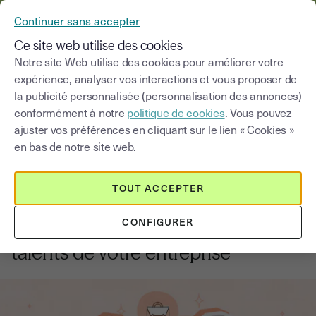
YOUSIGN DEVIENT YOUTRUST
Continuer sans accepter
MENU
Ce site web utilise des cookies
Notre site Web utilise des cookies pour améliorer votre
expérience, analyser vos interactions et vous proposer de
Blog
la publicité personnalisée (personnalisation des annonces)
conformément à notre
politique de cookies
. Vous pouvez
Choisir une catégorie
Saisissez un terme pour
ajuster vos préférences en cliquant sur le lien « Cookies »
en bas de notre site web.
RH
4
min
15 septembre 2025
TOUT ACCEPTER
10 atouts indéniables de l’IA dans
CONFIGURER
le recrutement et la gestion des
talents de votre entreprise