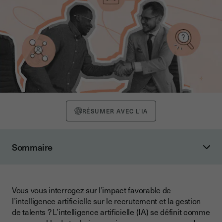
RÉSUMER AVEC L'IA
Sommaire
Qu’est-ce que l’IA dans le secteur RH ?
Quels sont les avantages de l’IA dans le recrutement ?
Vous vous interrogez sur l’impact favorable de
Les avantages de l’IA pour le recruteur
l’intelligence artificielle sur le recrutement et la gestion
1. Automatisation des tâches répétitives : gain de temps et
de talents ? L’intelligence artificielle (IA) se définit comme
efficacité