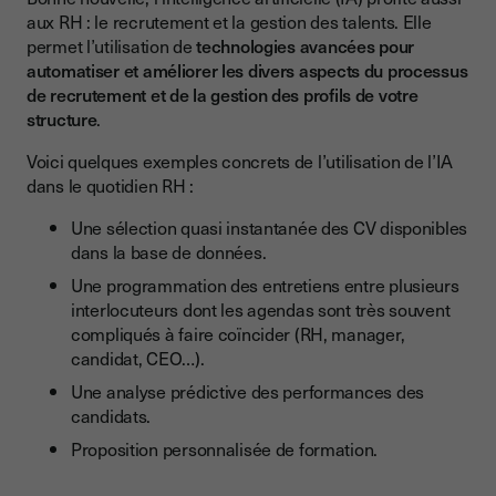
mieux recruter les futurs collaborateurs ?
aux RH : le recrutement et la gestion des talents. Elle
Quelles sont les technologies d’IA incontournables pour
permet l’utilisation de
technologies avancées pour
mieux gérer les talents de l’entreprise ?
automatiser et améliorer les divers aspects du processus
de recrutement et de la gestion des profils de votre
Programmes de formation personnalisés basés sur l'IA
structure
.
Gestion des performances évaluée en temps réel
Voici quelques exemples concrets de l’utilisation de l’IA
Impact de l'IA sur le recrutement et la gestion des talents, ce
dans le quotidien RH :
qu’il faut retenir
Une sélection quasi instantanée des CV disponibles
dans la base de données.
Une programmation des entretiens entre plusieurs
interlocuteurs dont les agendas sont très souvent
compliqués à faire coïncider (RH, manager,
candidat, CEO…).
Une analyse prédictive des performances des
candidats.
Proposition personnalisée de formation.