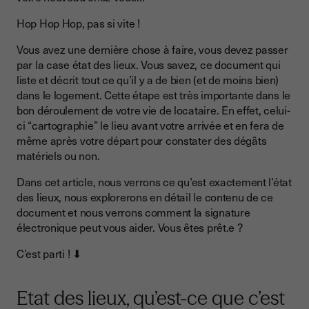
Litige lors d’un état des lieux
Hop Hop Hop, pas si vite !
Pour un litige inférieur ou égal à 5 000€
Vous avez une dernière chose à faire, vous devez passer
Pour un litige supérieur à 5 000€
par la case état des lieux. Vous savez, ce document qui
liste et décrit tout ce qu’il y a de bien (et de moins bien)
Signature électronique et état des lieux
dans le logement. Cette étape est très importante dans le
bon déroulement de votre vie de locataire. En effet, celui-
ci “cartographie” le lieu avant votre arrivée et en fera de
même après votre départ pour constater des dégâts
matériels ou non.
Dans cet article, nous verrons ce qu’est exactement l’état
des lieux, nous explorerons en détail le contenu de ce
document et nous verrons comment la signature
électronique peut vous aider. Vous êtes prêt.e ?
C’est parti ! ⬇
Etat des lieux, qu’est-ce que c’est