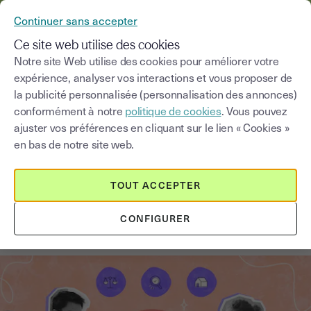
YOUSIGN DEVIENT YOUTRUST
Continuer sans accepter
MENU
Ce site web utilise des cookies
Notre site Web utilise des cookies pour améliorer votre
expérience, analyser vos interactions et vous proposer de
Blog
la publicité personnalisée (personnalisation des annonces)
conformément à notre
politique de cookies
. Vous pouvez
Choisir une catégorie
Saisissez un terme pour
ajuster vos préférences en cliquant sur le lien « Cookies »
en bas de notre site web.
Immobilier
5
min
1 septembre 2025
TOUT ACCEPTER
Etat des lieux location: contenu,
CONFIGURER
détail et litige