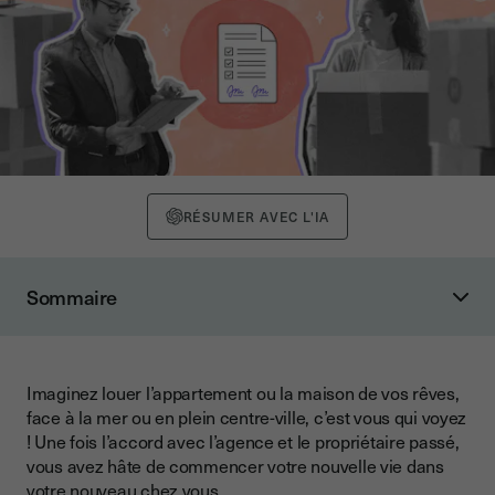
RÉSUMER AVEC L'IA
Sommaire
Etat des lieux, qu’est-ce que c’est ?
Que contient l’état des lieux ?
Imaginez louer l’appartement ou la maison de vos rêves,
Pour un état des lieux d’entrée
face à la mer ou en plein centre-ville, c’est vous qui voyez
Pour un état des lieux de sortie
! Une fois l’accord avec l’agence et le propriétaire passé,
vous avez hâte de commencer votre nouvelle vie dans
Importance légale de l'état des lieux
votre nouveau chez vous…