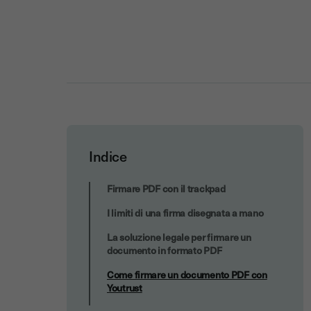
Indice
Come firmare un documento PDF con
Firmare PDF con il trackpad
Youtrust
I limiti di una firma disegnata a mano
La soluzione legale per firmare un
documento in formato PDF
Come firmare un documento PDF con
Youtrust