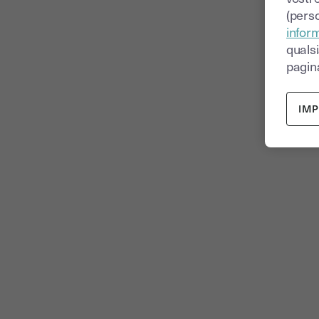
(perso
inform
quals
pagina
IM