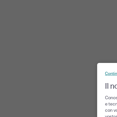
Conti
Il n
Conos
e tecn
con v
vostr