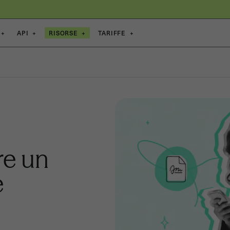
+
API
+
RISORSE
+
TARIFFE
+
re un
e