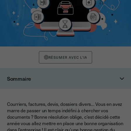
RÉSUMER AVEC L'IA
Sommaire
Quelles étapes suivre pour classer efficacement ses
documents ?
Archivage papier ou digital pour classer ses documents ?
Courriers, factures, devis, dossiers divers… Vous en avez
marre de passer un temps indéfini à chercher vos
Quels outils permettent un classement digital des
documents ? Bonne résolution oblige, c’est décidé cette
documents ?
année vous allez mettre en place une bonne organisation
Pourquoi devez-vous impérativement classer vos
dans l’entreprise ! Il est clair qu’une bonne gestion du