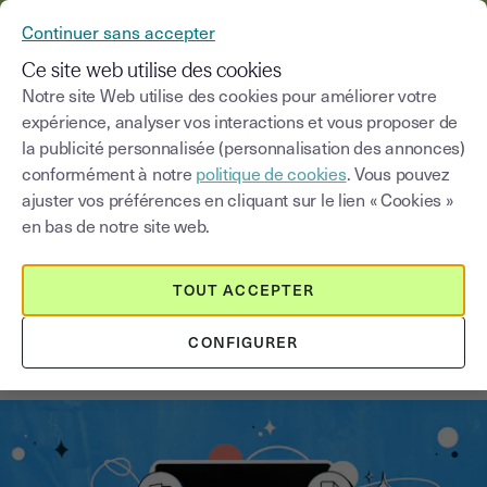
YOUSIGN DEVIENT YOUTRUST
Continuer sans accepter
MENU
Ce site web utilise des cookies
Notre site Web utilise des cookies pour améliorer votre
expérience, analyser vos interactions et vous proposer de
Blog
la publicité personnalisée (personnalisation des annonces)
conformément à notre
politique de cookies
. Vous pouvez
Choisir une catégorie
Saisissez un terme pour
ajuster vos préférences en cliquant sur le lien « Cookies »
en bas de notre site web.
Les démarches
3
min
18 août 2025
TOUT ACCEPTER
Comment classer efficacement
CONFIGURER
ses documents d’entreprise ?