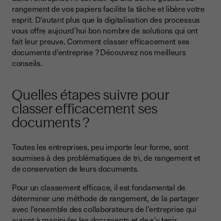
documents ?
rangement de vos papiers facilite la tâche et libère votre
esprit. D’autant plus que la digitalisation des processus
Classer efficacement des documents, ce qu’il faut retenir
vous offre aujourd’hui bon nombre de solutions qui ont
fait leur preuve. Comment classer efficacement ses
documents d’entreprise ? Découvrez nos meilleurs
conseils.
Quelles étapes suivre pour
classer efficacement ses
documents ?
Toutes les entreprises, peu importe leur forme, sont
soumises à des problématiques de tri, de rangement et
de conservation de leurs documents.
Pour un classement efficace, il est fondamental de
déterminer une méthode de rangement, de la partager
avec l’ensemble des collaborateurs de l’entreprise qui
auront à manipuler les documents et de s’y tenir.