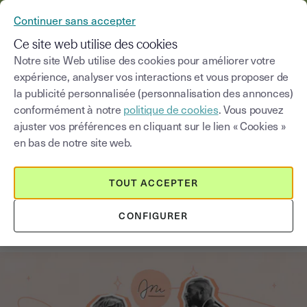
YOUSIGN DEVIENT YOUTRUST
Continuer sans accepter
MENU
Ce site web utilise des cookies
Notre site Web utilise des cookies pour améliorer votre
expérience, analyser vos interactions et vous proposer de
Blog
la publicité personnalisée (personnalisation des annonces)
conformément à notre
politique de cookies
. Vous pouvez
Choisir une catégorie
Saisissez un terme pour
ajuster vos préférences en cliquant sur le lien « Cookies »
en bas de notre site web.
Immobilier
4
min
18 septembre 2025
TOUT ACCEPTER
Tout savoir sur la signature de l’acte
CONFIGURER
de vente d’un bien immobilier