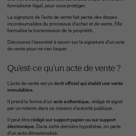
formalisme légal, pour vous protéger.
Qui fixe la date pour signer l’acte de vente chez le notaire ?
Quand est signé l’acte de vente ?
La signature de l’acte de vente fait partie des étapes
incontournables du processus d’achat et de vente. Elle
Comment est-on convoqué pour aller signer l’acte
formalise la transmission de la propriété.
authentique ?
Découvrez l’essentiel à savoir sur la signature d’un acte
Quelle est la durée de la signature de l’acte de vente chez le
de vente pour ne rien louper.
notaire ?
Comment se passe la signature de l’acte de vente ?
Qu’est-ce qu’un acte de vente ?
Que se passe-t-il en cas d’absence du vendeur ou de
l’acheteur lors de la signature devant notaire ?
L’acte de vente est un
écrit officiel qui établit une vente
Signature de l’acte de vente définitif d’un bien immobilier, ce
immobilière
.
qu’il faut retenir
Il prend la forme d’un
acte authentique
, rédigé et signé
par un notaire dans sa mission d’autorité publique.
Il peut être
rédigé sur support papier ou sur support
électronique
. Dans cette dernière hypothèse, on parle
d’un acte dématérialisé.