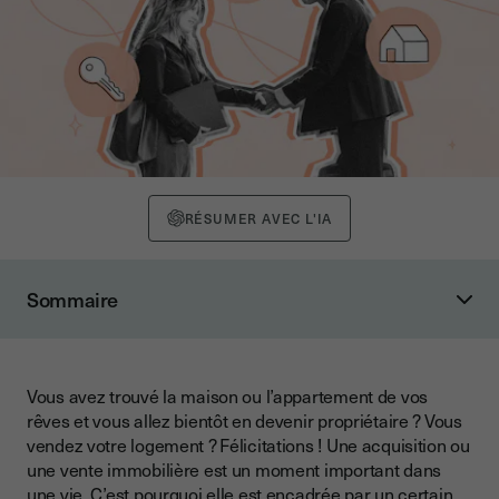
RÉSUMER AVEC L'IA
Sommaire
Qu’est-ce qu’un acte de vente ?
Qu’est-ce que la signature de l’acte de vente ?
Vous avez trouvé la maison ou l’appartement de vos
Qui signe l’acte de vente ?
rêves et vous allez bientôt en devenir propriétaire ? Vous
Où signe-t-on l’acte de vente ?
vendez votre logement ? Félicitations ! Une acquisition ou
une vente immobilière est un moment important dans
Peut-on signer un acte de vente à distance ?
une vie. C’est pourquoi elle est encadrée par un certain