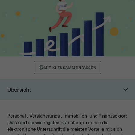
MIT KI ZUSAMMENFASSEN
Übersicht
Wie kann die elektronische Signatur dem Vertrieb helfen und
den Verkaufszyklus beschleunigen?
Wie verändert sich der Verkaufsprozess durch die
Personal-, Versicherungs-, Immobilien- und Finanzsektor:
elektronische Signatur (zum Besseren)?
Dies sind die wichtigsten Branchen, in denen die
elektronische Unterschrift die meisten Vorteile mit sich
Wie wird die Produktivität Ihres Verkaufsteams durch die
elektronische Signatur verbessert?