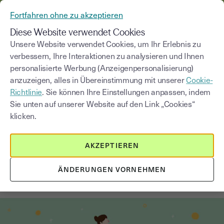
AUS YOUSIGN WIRD YOUTRUST
Fortfahren ohne zu akzeptieren
MENÜ
Diese Website verwendet Cookies
Unsere Website verwendet Cookies, um Ihr Erlebnis zu
verbessern, Ihre Interaktionen zu analysieren und Ihnen
Blog
personalisierte Werbung (Anzeigenpersonalisierung)
anzuzeigen, alles in Übereinstimmung mit unserer
Cookie-
Kategorie auswählen
Saisissez un terme pour
Richtlinie
. Sie können Ihre Einstellungen anpassen, indem
Sie unten auf unserer Website auf den Link „Cookies“
klicken.
Handel & Vertrieb
1
min
5. September 2025
AKZEPTIEREN
Vorteile der eSignatur für
Vertriebsteams und Business
ÄNDERUNGEN VORNEHMEN
Development