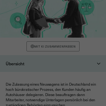
MIT KI ZUSAMMENFASSEN
Übersicht
Keine Mitarbeiter mehr zum KBA schicken
Mit der QES zur digitalen Zulassung
Die Zulassung eines Neuwagens ist in Deutschland ein
Probleme im Zulassungsprozess für Privatpersonen
hoch bürokratischer Prozess, den Kunden häufig an
Erforderliche Dokumente und Informationen für die
Autohäuser delegieren. Diese beauftragen dann
Zulassung
Mitarbeiter, notwendige Unterlagen persönlich bei den
zuständigen Behörden einzureichen.