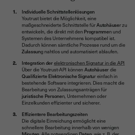
Individuelle Schnittstellenlösungen
Youtrust bietet die Möglichkeit, eine
maßgeschneiderte Schnittstelle für
Autohäuse
r zu
entwickeln, die direkt mit den
Programme
n und
Systemen des Unternehmens kompatibel ist.
Dadurch können sämtliche Prozesse rund um die
Zulassun
g nahtlos und automatisiert ablaufen.
Integration der
elektronischen Signatur in die API
Über die Youtrust-API können
Autohäuse
r die
Qualifizierte Elektronische Signatu
r einfach in
bestehende Software integrieren. Dies macht die
Bearbeitung von Zulassungsanträgen für
juristische Persone
n, Unternehmen oder
Einzelkunden effizienter und sicherer.
Effizientere Bearbeitungszeiten
Die digitale Einreichung ermöglicht eine
schnellere Bearbeitung innerhalb von wenigen
Minuten
. Alle notwendigen
Daten
, wie z. B. der