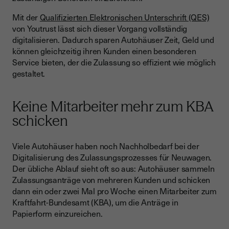
Teilweise Termine nötig
Mit der
Qualifizierten Elektronischen Unterschrift (QES)
Erklärung der Gebühren und Zahlungsmöglichkeiten
von Youtrust lässt sich dieser Vorgang vollständig
Häufige Probleme und Tipps zur Fehlerbehebung
digitalisieren. Dadurch sparen Autohäuser Zeit, Geld und
können gleichzeitig ihren Kunden einen besonderen
Warum sollten Autohäuser die Zulassung für ihre Kunden
Service bieten, der die Zulassung so effizient wie möglich
übernehmen?
gestaltet.
Warum die Qualifizierte Elektronische Signatur (QES) von
Youtrust nutzen?
Keine Mitarbeiter mehr zum KBA
Die Herausforderung bei der physischen Fahrzeugzulassung
schicken
für Autohäuser
Die Lösung: Digitalisierung mit Youtrust
Viele Autohäuser haben noch Nachholbedarf bei der
Vorteile für Autohäuser: Automatisierung und
Digitalisierung des Zulassungsprozesses für Neuwagen.
Schnittstellenintegration
Der übliche Ablauf sieht oft so aus: Autohäuser sammeln
Zulassungsanträge von mehreren Kunden und schicken
Warum die Digitalisierung der Fahrzeugzulassung wichtig ist
dann ein oder zwei Mal pro Woche einen Mitarbeiter zum
Zukunftsweisende Digitalisierung für Autohäuser
Kraftfahrt-Bundesamt (KBA), um die Anträge in
Papierform einzureichen.
Erweiterung der Kundenbindung durch digitale Services