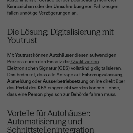
Kennzeichen
oder der
Umschreibung
von Fahrzeugen
fallen unnötige Verzögerungen an.
Die Lösung: Digitalisierung mit
Youtrust
Mit
Youtrus
t können
Autohäuse
r diesen aufwendigen
Prozess durch den Einsatz der
Qualifizierten
Elektronischen Signatur (QES
) vollständig digitalisieren.
Das bedeutet, dass alle Anträge auf
Fahrzeugzulassun
g,
Abmeldun
g oder
Ausserbetriebsetzun
g online direkt über
das
Porta
l des KBA eingereicht werden können – ohne,
dass eine
Perso
n physisch zur Behörde fahren muss.
Vorteile für Autohäuser:
Automatisierung und
Schnittstellenintegration