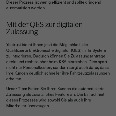
Dieser Prozess ist wenig effizient und sollte dringend
Reduktion von Fehlerquellen
automatisiert werden.
Automatisierte Dokumentenarchivierung
Umweltfreundlicher Ansatz
Mit der QES zur digitalen
Zulassung
Flexibilität bei verschiedenen Szenarien
Zugang für juristische Personen und Unternehmen
Youtrust bietet Ihnen jetzt die Möglichkeit, die
vereinfachen
Qualifizierte Elektronische Signatur (QES
) in Ihr System
Integration zusätzlicher Features
zu integrieren. Dadurch können Sie Zulassungsanträge
direkt und rechtssicher beim KBA einreichen. Dies spart
Reaktionsfähigkeit bei zukünftigen Änderungen
nicht nur Personalkosten, sondern sorgt auch dafür, dass
Skalierbarkeit für große Fahrzeugmengen
Ihre Kunden deutlich schneller ihre Fahrzeugzulassungen
erhalten.
Zukunftsausblick: Digitalisierung und Automatisierung der
Kfz-Zulassung
Unser Tipp:
Bieten Sie Ihren Kunden die automatisierte
Zulassung als zusätzliches Feature an. Die Einfachheit
Vollständige Automatisierung des Zulassungsprozesses
dieses Prozesses wird sowohl Sie als auch Ihre
Integration in bestehende Ökosysteme
Mitarbeiter überzeugen.
Nachhaltigkeit und papierlose Prozesse