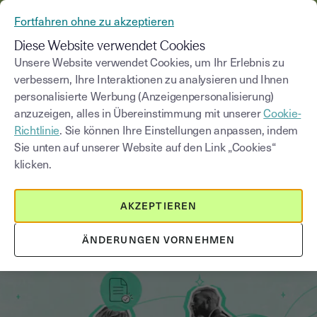
AUS YOUSIGN WIRD YOUTRUST
Fortfahren ohne zu akzeptieren
MENÜ
Diese Website verwendet Cookies
Unsere Website verwendet Cookies, um Ihr Erlebnis zu
verbessern, Ihre Interaktionen zu analysieren und Ihnen
Blog
personalisierte Werbung (Anzeigenpersonalisierung)
anzuzeigen, alles in Übereinstimmung mit unserer
Cookie-
Kategorie auswählen
Saisissez un terme pour
Richtlinie
. Sie können Ihre Einstellungen anpassen, indem
Sie unten auf unserer Website auf den Link „Cookies“
klicken.
Handel & Vertrieb
9
min
18. August 2025
AKZEPTIEREN
Für Autohäuser: Kfz-Zulassung
online abwickeln
ÄNDERUNGEN VORNEHMEN