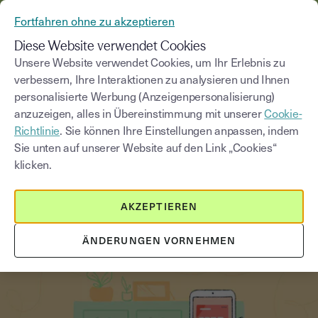
AUS YOUSIGN WIRD YOUTRUST
Fortfahren ohne zu akzeptieren
MENÜ
Diese Website verwendet Cookies
Unsere Website verwendet Cookies, um Ihr Erlebnis zu
verbessern, Ihre Interaktionen zu analysieren und Ihnen
Blog
personalisierte Werbung (Anzeigenpersonalisierung)
anzuzeigen, alles in Übereinstimmung mit unserer
Cookie-
Kategorie auswählen
Saisissez un terme pour
Richtlinie
. Sie können Ihre Einstellungen anpassen, indem
Sie unten auf unserer Website auf den Link „Cookies“
klicken.
Elektronische Signatur
3
min
14. August 2025
AKZEPTIEREN
Bankkonto eröffnen mit QES:
Digitale Signatur im Fokus
ÄNDERUNGEN VORNEHMEN