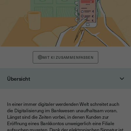
MIT KI ZUSAMMENFASSEN
Übersicht
Was ist eine elektronische Signatur?
Die Rolle der QES bei der Kontoeröffnung
In einer immer digitaler werdenden Welt schreitet auch
Praktische Umsetzung und Beispiele
die Digitalisierung im Bankwesen unaufhaltsam voran.
Herausforderungen und Zukunftsperspektiven
Längst sind die Zeiten vorbei, in denen Kunden zur
Eröffnung eines Bankkontos unweigerlich eine Filiale
Wichtig zu beachten
aufsuchen mussten. Dank der elektronischen Signatur ist