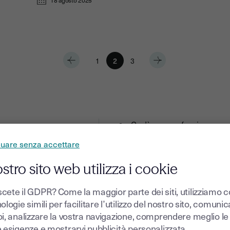
1
2
3
Cos’è e come funziona una d
ticoli
Come creare un contratto a 
nuare senza accettare
Come gestire online i contr
ostro sito web utilizza i cookie
cete il GDPR? Come la maggior parte dei siti, utilizziamo 
ologie simili per facilitare l’utilizzo del nostro sito, comuni
oi, analizzare la vostra navigazione, comprendere meglio le
e esigenze e mostrarvi pubblicità personalizzata