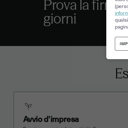
Prova la firma 
(perso
inform
giorni
quals
pagina
IM
Es
Avvio d’impresa