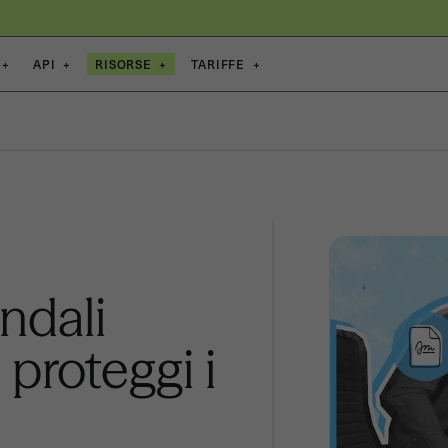
+
API
+
RISORSE
+
TARIFFE
+
ndali
 proteggi i