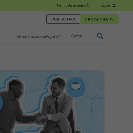
Centro Assistenza
Log-in
CONTATTACI
Seleziona una categoria
Saisissez un terme pour rechercher