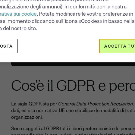
digitale).
nalizzazione degli annunci), in conformità con la nostra
ativa sui cookie
. Potete modificare le vostre preferenze in
La FEQ
è fondamentale per documenti di grande importanza, 
iasi momento cliccando sull’icona «Cookies» in basso nella
bilancio d'esercizio, i registri IVA, o per partecipare a gare
 del nostro sito.
Prova la firma elettronica
POSTA
ACCETTA TU
gratuitamente per 14 giorni
Cos'è il GDPR e per
La sigla GDPR
sta per
General Data Protection Regulation
dati, ed è la normativa UE che stabilisce le modalità di trat
organizzazioni.
Sono soggetti al GDPR tutti i liberi professionisti e le person
persone fisiche (e non, quindi, altri professionisti o aziende)