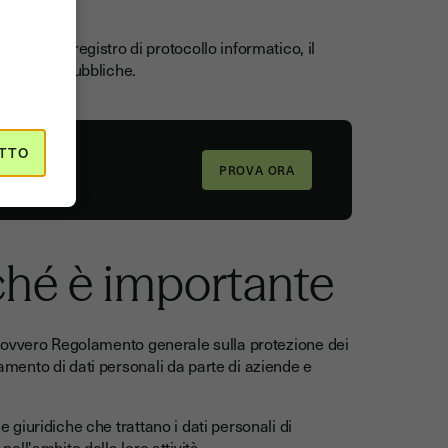
come il registro di protocollo informatico, il
 d'appalto pubbliche.
TTO
ché è importante
,
ovvero Regolamento generale sulla protezione dei
tamento di dati personali da parte di aziende e
e giuridiche che trattano i dati personali di
 nell'ambito della loro attività.