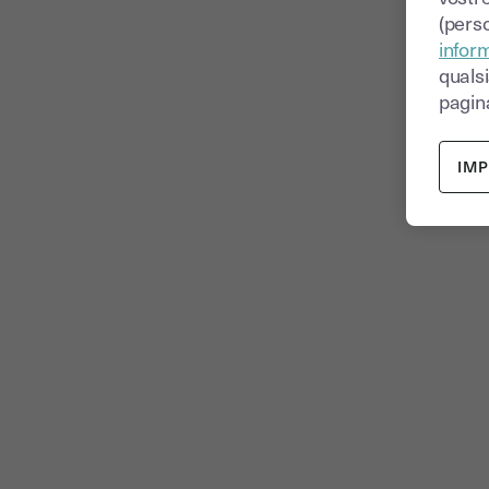
(perso
inform
quals
pagina
IM