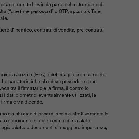
atario tramite l'invio da parte dello strumento di
volta (“one time password” o OTP, appunto). Tale
ale.
ere d'incarico, contratti di vendita, pre-contratti,
ronica avanzata
(FEA) è definita più precisamente
o. Le caratteristiche che deve possedere sono
ca tra il firmatario e la firma, il controllo
i i dati biometrici eventualmente utilizzati, la
 firma e via dicendo.
io sia chi dice di essere, che sia effettivamente la
 dato documento e che questo non sia stato
pologia adatta a documenti di maggiore importanza,