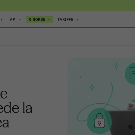
+
API
+
RISORSE
+
TARIFFE
+
 e
de la
ea