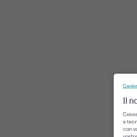
Conti
Il n
Conos
e tecn
con v
vostr