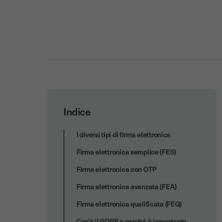
Indice
Il provvedimento generale prescrittivo in
I diversi tipi di firma elettronica
tema di biometria del 12 novembre 2014
Firma elettronica semplice (FES)
Firma elettronica con OTP
Firma elettronica avanzata (FEA)
Firma elettronica qualificata (FEQ)
Cos'è il GDPR e perché è importante