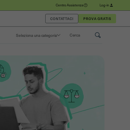
Centro Assistenza
Log-in
CONTATTACI
Seleziona una categoria
Saisissez un terme pour rechercher