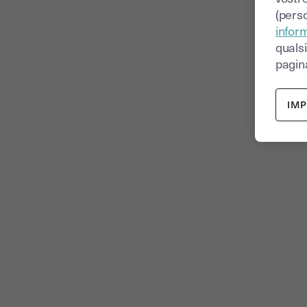
(perso
inform
quals
pagina
IM