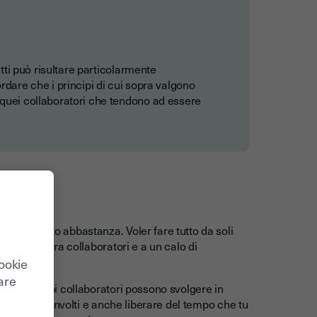
itti può risultare particolarmente
rdare che i principi di cui sopra valgono
 quei collaboratori che tendono ad essere
sottolineato abbastanza. Voler fare tutto da soli
 sfiducia tra collaboratori e a un calo di
cookie
care
ti che i tuoi collaboratori possono svolgere in
ipendenti coinvolti e anche liberare del tempo che tu