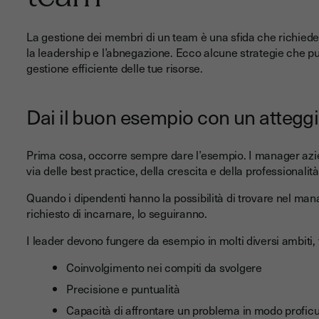
La gestione dei membri di un team è una sfida che richiede 
la leadership e l’abnegazione. Ecco alcune strategie che puo
gestione efficiente delle tue risorse.
Dai il buon esempio con un attegg
Prima cosa, occorre sempre dare l’esempio. I manager azien
via delle best practice, della crescita e della professional
Quando i dipendenti hanno la possibilità di trovare nel man
richiesto di incarnare, lo seguiranno.
I leader devono fungere da esempio in molti diversi ambiti, t
Coinvolgimento nei compiti da svolgere
Precisione e puntualità
Capacità di affrontare un problema in modo profic