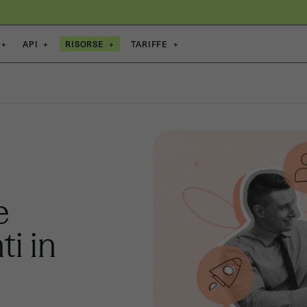
+
API
+
RISORSE
+
TARIFFE
+
e
ti in