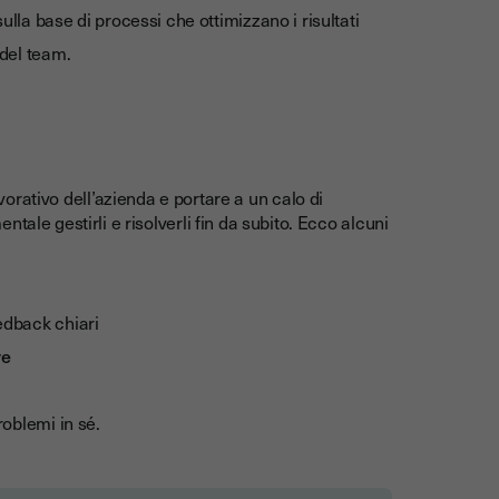
lla base di processi che ottimizzano i risultati
 del team.
avorativo dell’azienda e portare a un calo di
ale gestirli e risolverli fin da subito. Ecco alcuni
eedback chiari
ve
roblemi in sé.