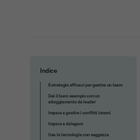
Indice
Niente straordinari
5 strategie efficaci per gestire un team
Dai il buon esempio con un
atteggiamento da leader
Impara a gestire i conflitti interni
Impara a delegare
Usa la tecnologia con saggezza