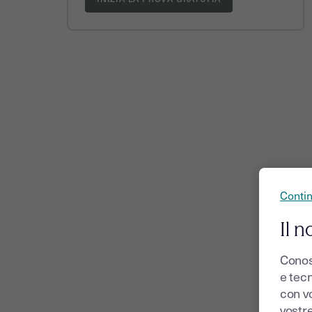
Conti
Il n
Conos
e tecn
con v
vostr