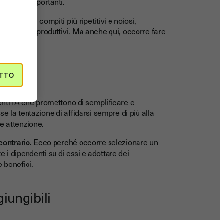
mpiti più importanti.
parte dei compiti più ripetitivi e noiosi,
in modi più produttivi. Ma anche qui, occorre fare
TTO
enti IA che promettono di semplificare e
se la tentazione di affidarsi sempre di più alla
re attenzione.
contrario.
Ecco perché occorre selezionare un
 i dipendenti su di essi e adottare dei
e benefici.
giungibili