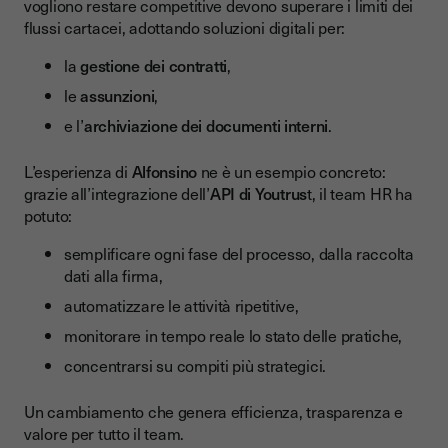
vogliono restare competitive devono superare i limiti dei
flussi cartacei, adottando soluzioni digitali per:
la
gestione dei contratti
,
le
assunzioni
,
e l’
archiviazione dei documenti interni
.
L’esperienza di
Alfonsino
ne è un esempio concreto:
grazie all’integrazione dell’
API di Youtrus
t, il team HR ha
potuto:
semplificare ogni fase del processo, dalla raccolta
dati alla firma,
automatizzare le attività ripetitive,
monitorare in tempo reale lo stato delle pratiche,
concentrarsi su compiti più strategici.
Un cambiamento che genera efficienza, trasparenza e
valore per tutto il team.