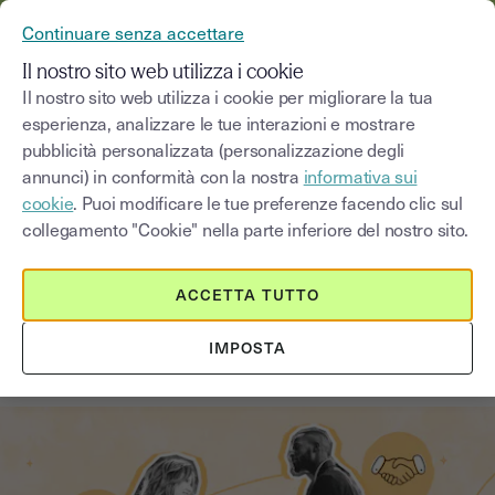
YOUSIGN DIVENTA YOUTRUST
Continuare senza accettare
MENU
Il nostro sito web utilizza i cookie
Il nostro sito web utilizza i cookie per migliorare la tua
esperienza, analizzare le tue interazioni e mostrare
Blog
pubblicità personalizzata (personalizzazione degli
annunci) in conformità con la nostra
informativa sui
Seleziona una categoria
Saisissez un terme pour
cookie
. Puoi modificare le tue preferenze facendo clic sul
collegamento "Cookie" nella parte inferiore del nostro sito.
Risorse umane
5
min
18 agosto 2025
ACCETTA TUTTO
Come Alfonsino ha trasformato il
IMPOSTA
suo processo HR con Youtrust