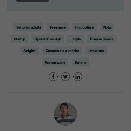
Settori di attività
Freelance
Immobiliare
Notai
Startup
Operatori sanitari
Legale
Risorse umane
Artigiani
Commercio e vendite
Istruzione
Assicurazioni
Banche