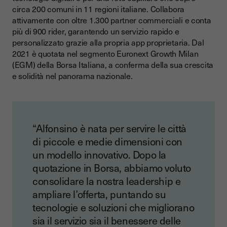
documentale?
circa 200 comuni in 11 regioni italiane. Collabora
Qual è il feedback dei clienti?
attivamente con oltre 1.300 partner commerciali e conta
più di 900 rider, garantendo un servizio rapido e
Una soluzione scalabile per tutta l’azienda
personalizzato grazie alla propria app proprietaria. Dal
2021 è quotata nel segmento Euronext Growth Milan
Che impatto ha sull'ambiente?
(EGM) della Borsa Italiana, a conferma della sua crescita
Qual è l'impatto finanziario?
e solidità nel panorama nazionale.
Un vantaggio competitivo per il settore della logistica
Condividere la propria esperienza per ispirare altre aziende
Perché scegliere Youtrust?
“Alfonsino è nata per servire le città
di piccole e medie dimensioni con
La digitalizzazione delle risorse umane: un passo decisivo
per le aziende moderne
un modello innovativo. Dopo la
quotazione in Borsa, abbiamo voluto
Conclusione
consolidare la nostra leadership e
ampliare l’offerta, puntando su
tecnologie e soluzioni che migliorano
sia il servizio sia il benessere delle