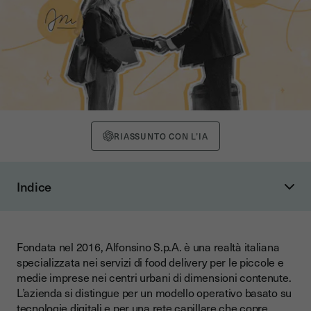
RIASSUNTO CON L’IA
Indice
Perché cambiare il metodo di assunzione?
La svolta digitale con Youtrust
Fondata nel 2016, Alfonsino S.p.A. è una realtà italiana
Che ruolo ha il nostro supporto clienti ?
specializzata nei servizi di food delivery per le piccole e
Risultati tangibili: 700 assunzioni in 6 mesi
medie imprese nei centri urbani di dimensioni contenute.
L’azienda si distingue per un modello operativo basato su
Quali benefici per la gestione della supply chain
tecnologie digitali e per una rete capillare che copre