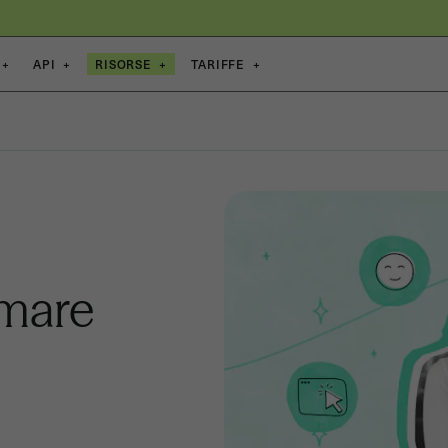
+
API
+
RISORSE
+
TARIFFE
+
rmare