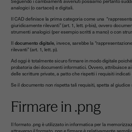
Seguendo i cambiamenti avvenuti possiamo pertanto suddiv
analogici (o cartacei) e digitali.
Il CAD definisce la prima categoria come una “rappresentazio
giuridicamente rilevanti” (art. 1, lett. p-bis), ovvero docume
strumenti analogici (per esempio scritti a mano) o con stru
Il
documento digitale
, invece, sarebbe la “rappresentazione 
rilevanti” (art. 1, lett. p).
Ad oggi è totalmente sicuro firmare in modo digitale poiché l
probatoria dei documenti informatici. Ovvero, attribuisce ai 
delle scritture private, a patto che rispetti i requisiti indica
Se il documento non rispetta tali requisiti, spetta al giudice
Firmare in .png
Il formato .png è utilizzato in informatica per la memorizza
attraverso il
formato .png
e firmare è relativamente semplice