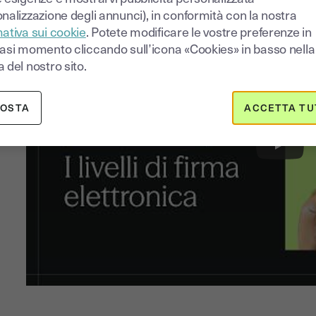
nalizzazione degli annunci), in conformità con la nostra
ativa sui cookie
. Potete modificare le vostre preferenze in
iasi momento cliccando sull’icona «Cookies» in basso nella
 del nostro sito.
POSTA
ACCETTA TU
Play