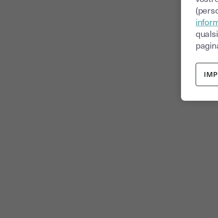
(perso
inform
quals
pagina
IM