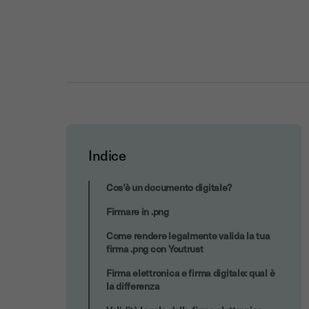
Indice
Tutti i documenti che puoi firmare
Cos’è un documento digitale?
digitalmente
Firmare in .png
Come rendere legalmente valida la tua
firma .png con Youtrust
Firma elettronica e firma digitale: qual è
la differenza