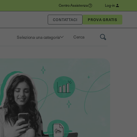
Centro Assistenza
Log-in
CONTATTACI
Seleziona una categoria
Saisissez un terme pour rechercher