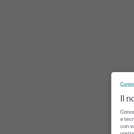
Conti
Il n
Conos
e tecn
con v
vostr