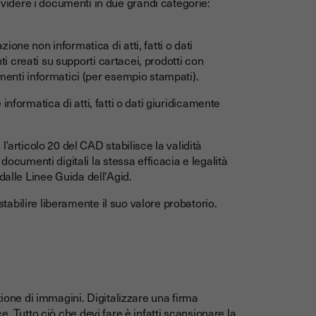
idere i documenti in due grandi categorie:
ne non informatica di atti, fatti o dati
nti creati su supporti cartacei, prodotti con
menti informatici (per esempio stampati).
informatica di atti, fatti o dati giuridicamente
’articolo 20 del CAD stabilisce la validità
documenti digitali la stessa efficacia e legalità
ti dalle Linee Guida dell'Agid.
 stabilire liberamente il suo valore probatorio.
zione di immagini. Digitalizzare una firma
. Tutto ciò che devi fare è infatti scansionare la