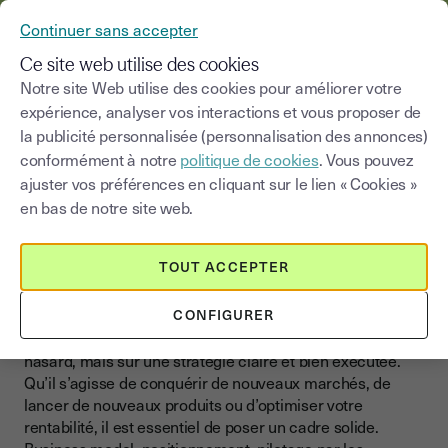
YOUSIGN DEVIENT YOUTRUST
Continuer sans accepter
MENU
Ce site web utilise des cookies
Notre site Web utilise des cookies pour améliorer votre
>
expérience, analyser vos interactions et vous proposer de
Blog
|
Développer son business
Stratégie de croissance
la publicité personnalisée (personnalisation des annonces)
conformément à notre
politique de cookies
. Vous pouvez
Choisir une catégorie
Saisissez un terme pour
ajuster vos préférences en cliquant sur le lien « Cookies »
en bas de notre site web.
Stratégie de croissance
Construire une stratégie de
TOUT ACCEPTER
croissance solide
CONFIGURER
La croissance d’une entreprise ne repose pas sur le
hasard, mais sur une stratégie claire et bien exécutée.
Qu’il s’agisse de conquérir de nouveaux marchés, de
lancer de nouveaux produits ou d’optimiser votre
rentabilité, il est essentiel de poser un cadre solide.