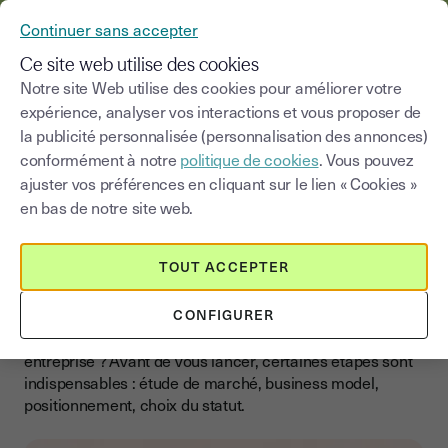
YOUSIGN DEVIENT YOUTRUST
Continuer sans accepter
MENU
Ce site web utilise des cookies
Notre site Web utilise des cookies pour améliorer votre
>
expérience, analyser vos interactions et vous proposer de
Blog
|
Création d'entreprise
Préparer son projet
la publicité personnalisée (personnalisation des annonces)
conformément à notre
politique de cookies
. Vous pouvez
Choisir une catégorie
Saisissez un terme pour
ajuster vos préférences en cliquant sur le lien « Cookies »
en bas de notre site web.
Préparer son projet
Préparer son projet
TOUT ACCEPTER
d’entreprise sereinement
CONFIGURER
Vous avez une idée en tête et vous souhaitez créer votre
entreprise ? Avant de vous lancer, certaines étapes sont
indispensables : étude de marché, business model,
positionnement, choix du statut.