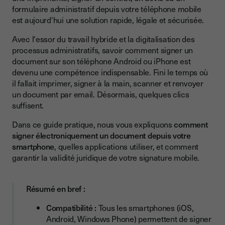
Tutoriel : Signer un document sur Android en 4 étapes
formulaire administratif depuis votre téléphone mobile
Étape 1 : Recevoir le document à signer
est aujourd'hui une solution rapide, légale et sécurisée.
Étape 2 : Ouvrir le document sur votre smartphone Android
Avec l'essor du travail hybride et la digitalisation des
processus administratifs, savoir comment signer un
Étape 3 : Apposer votre signature électronique
document sur son téléphone Android ou iPhone est
Étape 4 : Valider et envoyer
devenu une compétence indispensable. Fini le temps où
il fallait imprimer, signer à la main, scanner et renvoyer
Tutoriel : Signer un document sur iPhone (iOS)
un document par email. Désormais, quelques clics
suffisent.
Étape 1 : Ouvrir le lien depuis votre iPhone
Dans ce guide pratique, nous vous expliquons
Étape 2 : Consulter le document
comment
signer électroniquement un document depuis votre
Étape 3 : Signer au doigt ou avec l'Apple Pencil
smartphone
, quelles applications utiliser, et comment
garantir la validité juridique de votre signature mobile.
Étape 4 : Finaliser la signature
Signature mobile : légalité et sécurité
Résumé en bref :
La signature électronique sur smartphone est-elle légale ?
Compatibilité :
Tous les smartphones (iOS,
Comment la sécurité est-elle garantie ?
Android, Windows Phone) permettent de signer