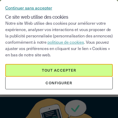
YOUSIGN DEVIENT YOUTRUST
Continuer sans accepter
MENU
Ce site web utilise des cookies
Notre site Web utilise des cookies pour améliorer votre
expérience, analyser vos interactions et vous proposer de
Blog
la publicité personnalisée (personnalisation des annonces)
conformément à notre
politique de cookies
. Vous pouvez
Choisir une catégorie
Saisissez un terme pour
ajuster vos préférences en cliquant sur le lien « Cookies »
en bas de notre site web.
Signature électronique
6
min
13 octobre 2025
TOUT ACCEPTER
Comment signer un document sur
CONFIGURER
son téléphone ? Guide pratique