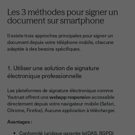
Signer un PDF sur téléphone
Les 3 méthodes pour signer un
Signer un document Word sur mobile
document sur smartphone
Signer un document Excel sur téléphone
Signature mobile et mobilité internationale
Il existe trois approches principales pour signer un
document depuis votre téléphone mobile, chacune
Les chiffres clés de la signature mobile en 2025
adaptée à des besoins spécifiques.
Conclusion
1. Utiliser une solution de signature
électronique professionnelle
Les plateformes de signature électronique comme
Youtrust offrent une
webapp responsiv
e accessible
directement depuis votre navigateur mobile (Safari,
Chrome, Firefox). Aucune application à télécharger.
Avantages :
Conformité juridique garantie (eIDAS, RGPD)