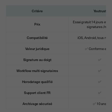
Critère
Youtrus
t
Essai gratuit 14 jours et F
Prix
signatures /mois
Compatibilité
iOS, Android, tous navi
Valeur juridique
✅ Conforme eID
Signature au doigt
✅
Workflow multi-signataires
✅
Horodatage qualifié
✅
Support client FR
✅
Archivage sécurisé
✅ 10 ans