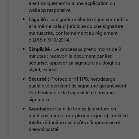
Tableau comparatif : Quelle solution choisir pour signer sur
électroniquement via une application ou
mobile ?
webapp responsive.
Légalité :
La signature électronique sur mobile
Pourquoi les entreprises adoptent la signature mobile ?
a la même valeur juridique qu'une signature
Un gain de temps considérable
manuscrite, conformément au règlement
eIDAS n°910/2014.
Des cas d'usage concrets
Simplicité :
Le processus prend moins de 2
Ressources Humaines
minutes : recevoir le document par lien
sécurisé, apposer sa signature au doigt ou
Équipes commerciales itinérantes
stylet, valider.
Secteur du BTP et artisans
Sécurité :
Protocole HTTPS, horodatage
Signer vos documents professionnels depuis votre
qualifié et certificat de signature garantissent
smartphone avec Youtrust
l'authenticité et la traçabilité de chaque
signature.
Les avantages de Youtrust sur mobile
Avantages :
Gain de temps (signature en
Comment ça marche ?
quelques minutes vs. plusieurs jours), mobilité
totale, réduction des coûts d'impression et
Comment signer différents types de fichiers sur smartphone
d'envoi postal.
?