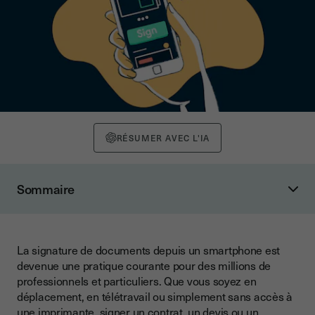
RÉSUMER AVEC L'IA
Sommaire
Les 3 méthodes pour signer un document sur smartphone
1. Utiliser une solution de signature électronique
professionnelle
La signature de documents depuis un smartphone est
devenue une pratique courante pour des millions de
2. Utiliser une application mobile native
professionnels et particuliers. Que vous soyez en
3. Utiliser les outils natifs de votre smartphone
déplacement, en télétravail ou simplement sans accès à
une imprimante, signer un contrat, un devis ou un