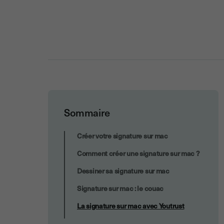
Sommaire
La signature sur mac avec Youtrust
Créer votre signature sur mac
Comment créer une signature sur mac ?
Dessiner sa signature sur mac
Signature sur mac : le couac
La signature sur mac avec Youtrust