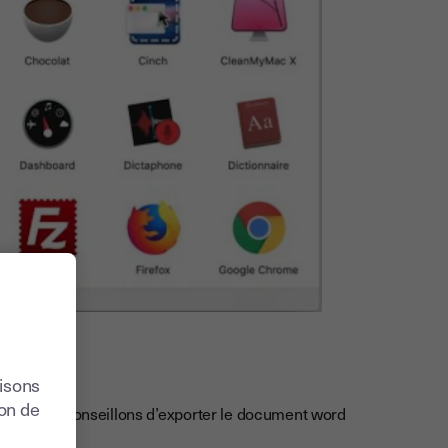
mac
lisons
ion de
nous vous conseillons d’exporter le document word
ique mac.