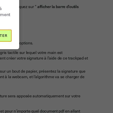
aperçu”, cliquez sur “
afficher la barre d’outils
à
moment
TER
onté à deux options.
ris tactile sur lequel votre main est
 créer votre signature à l’aide de ce trackpad et
 sur un bout de papier, présentez la signature que
nt à la webcam, et l’algorithme va se charger de
nature sera apposée automatiquement sur votre
et pour n’importe quel document pdf en allant