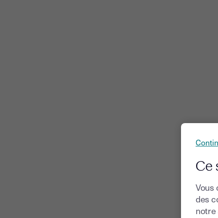
Conti
Ce 
Vous 
des co
notre