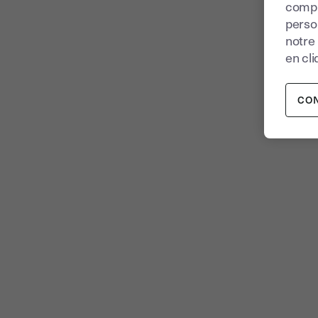
compr
perso
notre
en cli
CO