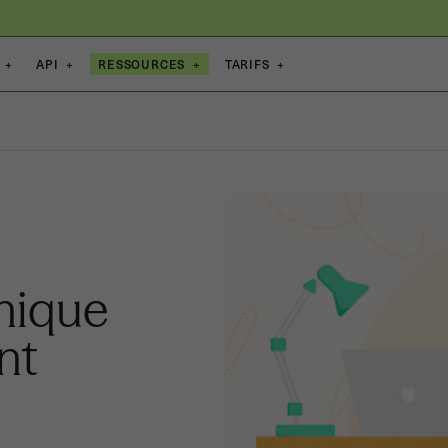
+
API
+
RESSOURCES
+
TARIFS
+
onique
nt