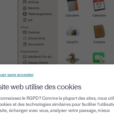
nuer sans accepter
site web utilise des cookies
Aperçu sur 
connaissez le RGPD ? Comme la plupart des sites, nous uti
okies et des technologies similaires pour faciliter l'utilisat
Notez que si votre document est au format
word for mac
, 
 site, échanger avec vous, analyser votre passage, mieux
en document PDF pour bien faire votre signature électron