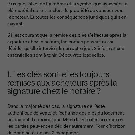
Exception 2 : la remise des clés est différée un autre jour
Plus que l’objet en lui-même et la symbolique associée, la
clé matérialise le transfert de propriété du vendeur vers
2. Qui remet les clés aux acheteurs après la signature de
l’acheteur. Et toutes les conséquences juridiques qui s’en
l’acte authentique de vente chez le notaire ?
suivent.
3. Que se passe-t-il après la remise des clés chez le notaire ?
S’il est courant que la remise des clés s'effectue après la
Remettre un trousseau de clés dans le cadre d’une vente
signature chez le notaire, les parties peuvent aussi
immobilière, ce qu’il faut retenir
décider qu’elle interviendra un autre jour. 3 informations
essentielles sont à tenir. Découvrez lesquelles.
1. Les clés sont-elles toujours
remises aux acheteurs après la
signature chez le notaire ?
Dans la majorité des cas, la signature de l’acte
authentique de vente et l’échange des clés du logement
coïncident. Le même jour. Mais de volontés communes,
les parties peuvent en décider autrement. Tour d’horizon
du principe et de ses 2 exceptions.