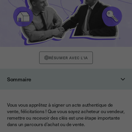
RÉSUMER AVEC L'IA
Sommaire
1. Les clés sont-elles toujours remises aux acheteurs après la
signature chez le notaire ?
Le principe : les clés sont remises juste après la signature de
Vous vous apprêtez à signer un acte authentique de
l’acte de vente définitif
vente, félicitations ! Que vous soyez acheteur ou vendeur,
remettre ou recevoir des clés est une étape importante
Exception 1 : les clés sont remises avant la signature chez le
notaire
dans un parcours d’achat ou de vente.