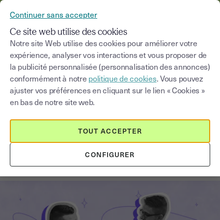
YOUSIGN DEVIENT YOUTRUST
Continuer sans accepter
MENU
Ce site web utilise des cookies
Notre site Web utilise des cookies pour améliorer votre
expérience, analyser vos interactions et vous proposer de
Blog
la publicité personnalisée (personnalisation des annonces)
conformément à notre
politique de cookies
. Vous pouvez
Choisir une catégorie
Saisissez un terme pour
ajuster vos préférences en cliquant sur le lien « Cookies »
en bas de notre site web.
Notaires
3
min
18 août 2025
TOUT ACCEPTER
Remise des clés après signature
CONFIGURER
chez le notaire : 3 infos à retenir