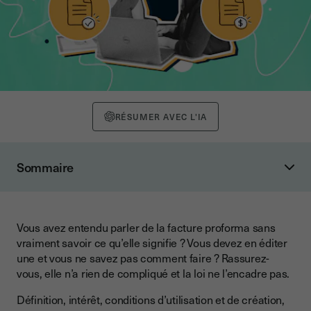
RÉSUMER AVEC L'IA
Sommaire
Qu’est-ce qu’une facture proforma ?
La définition de la facture proforma
Vous avez entendu parler de la facture proforma sans
Quelle est la valeur des factures proforma ?
vraiment savoir ce qu’elle signifie ? Vous devez en éditer
Quelle est la différence entre une facture et une facture
une et vous ne savez pas comment faire ? Rassurez-
proforma ?
vous, elle n’a rien de compliqué et la loi ne l’encadre pas.
Quelle est la différence entre une facture proforma et un
Définition, intérêt, conditions d’utilisation et de création,
devis ?