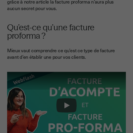
grâce à notre article la facture proforma n’aura plus
aucun secret pour vous.
Pourquoi faire une facture proforma (vendeur) ?
Pourquoi demander une proforma (client) ?
Qu’est-ce qu’une facture
Quand utiliser une facture proforma ?
proforma ?
Comment en établir une ?
Modèle de facture proforma
Mieux vaut comprendre ce qu’est ce type de facture
avant d’en établir une pour vos clients.
Ce qu’il faut retenir sur la facture proforma
Play