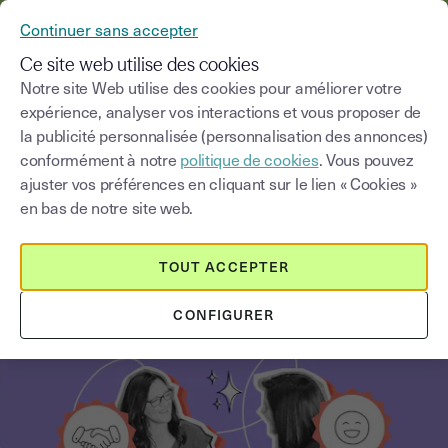
YOUSIGN DEVIENT YOUTRUST
Continuer sans accepter
MENU
Ce site web utilise des cookies
Notre site Web utilise des cookies pour améliorer votre
expérience, analyser vos interactions et vous proposer de
Blog
la publicité personnalisée (personnalisation des annonces)
conformément à notre
politique de cookies
. Vous pouvez
Choisir une catégorie
Saisissez un terme pour
ajuster vos préférences en cliquant sur le lien « Cookies »
en bas de notre site web.
Innovation et transformation digitale
3
min
1 septembre 2025
TOUT ACCEPTER
Digitaliser est-ce déshumaniser ?
CONFIGURER