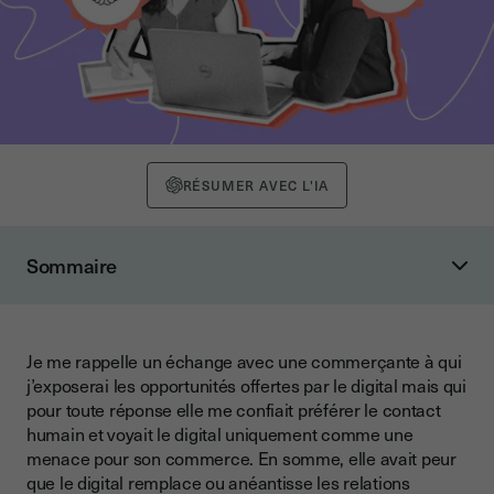
RÉSUMER AVEC L'IA
Sommaire
Le numérique pour gagner en performance opérationnelle...
… permettant ainsi de préserver des relations humaines de
qualité et de valoriser son expertise
Je me rappelle un échange avec une commerçante à qui
j’exposerai les opportunités offertes par le digital mais qui
Le digital et l’humain ne s'opposent pas, ils sont
pour toute réponse elle me confiait préférer le contact
complémentaires
humain et voyait le digital uniquement comme une
menace pour son commerce. En somme, elle avait peur
que le digital remplace ou anéantisse les relations