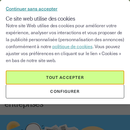
YOUSIGN DEVIENT YOUTRUST
Continuer sans accepter
MENU
Ce site web utilise des cookies
Notre site Web utilise des cookies pour améliorer votre
expérience, analyser vos interactions et vous proposer de
Blog
la publicité personnalisée (personnalisation des annonces)
conformément à notre
politique de cookies
. Vous pouvez
Choisir une catégorie
Saisissez un terme pour
ajuster vos préférences en cliquant sur le lien « Cookies »
en bas de notre site web.
Gérer ses employés
4
min
18 août 2025
TOUT ACCEPTER
Microlearning : une formation
CONFIGURER
rapide et efficace pour les
entreprises