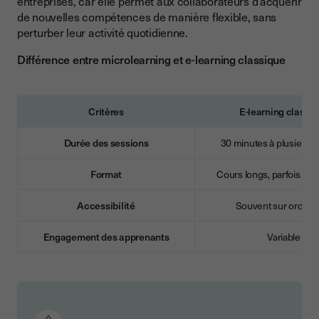
entreprises, car elle permet aux collaborateurs d’acquérir
Suivre et mesurer l’impact des formations
de nouvelles compétences de manière flexible, sans
Conclusion : pourquoi adopter le microlearning dès
perturber leur activité quotidienne.
aujourd’hui ?
Différence entre microlearning et e-learning classique
Critères
E-learning classi
Durée des sessions
30 minutes à plusieurs
Format
Cours longs, parfois m
Accessibilité
Souvent sur ordinat
Engagement des apprenants
Variable