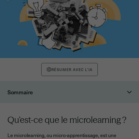
RÉSUMER AVEC L'IA
Sommaire
Qu’est-ce que le microlearning ?
Pourquoi le microlearning est-il devenu incontournable ?
Qu’est-ce que le microlearning ?
Un format adapté aux nouvelles méthodes d’apprentissage
Les avantages du microlearning pour les entreprises
Le microlearning, ou micro-apprentissage, est une