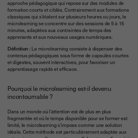
approche pédagogique qui repose sur des modules de
1. Une formation rapide et flexible
formation courts et ciblés. Contrairement aux formations
2. Un engagement renforcé grâce à des formats interactifs
classiques qui s’étalent sur plusieurs heures ou jours, le
microlearning se concentre sur des sessions de 5 à 15
3. Un apprentissage en continu pour plus d’efficacité
minutes, adaptées aux contraintes de temps des
4. Une formation plus économique pour l’entreprise
apprenants et aux nouveaux usages numériques.
Quels formats pour une formation en microlearning ?
Définition
: Le microlearning consiste à dispenser des
contenus pédagogiques sous forme de capsules courtes
1. Les vidéos courtes : un format phare du microlearning
et digestes, souvent interactives, pour favoriser un
2. Les quiz interactifs : pour ancrer les connaissances
apprentissage rapide et efficace.
3. Les infographies et fiches pratiques : apprendre en un
coup d’œil
Pourquoi le microlearning est-il devenu
incontournable ?
4. Les podcasts et mini-cours audio : apprendre en toute
mobilité
Dans un monde où l’attention est de plus en plus
Implémenter le microlearning dans votre entreprise : bonnes
fragmentée et où le temps disponible pour se former est
pratiques
limité, le microlearning s’impose comme une solution
Identifier les besoins et les objectifs de formation
idéale. Cette méthode est particulièrement adaptée aux