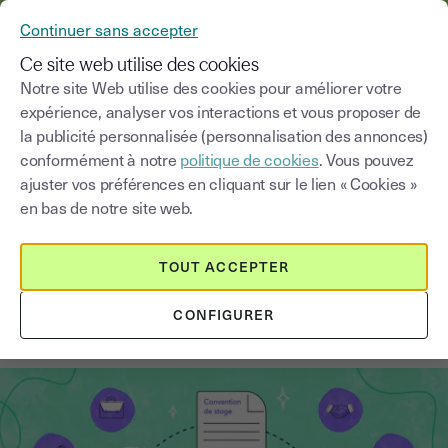
YOUSIGN DEVIENT YOUTRUST
Continuer sans accepter
MENU
Ce site web utilise des cookies
Notre site Web utilise des cookies pour améliorer votre
expérience, analyser vos interactions et vous proposer de
Blog
la publicité personnalisée (personnalisation des annonces)
conformément à notre
politique de cookies
. Vous pouvez
Choisir une catégorie
Saisissez un terme pour
ajuster vos préférences en cliquant sur le lien « Cookies »
en bas de notre site web.
Droit du travail
5
min
18 août 2025
TOUT ACCEPTER
Convention de stage : tout ce qu'il
CONFIGURER
faut savoir !