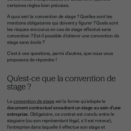
Comment obtenir une convention de stage sans école ?
certaines règles bien précises.
Stage sans convention : quelles conséquences ?
A quoi sert la convention de stage ? Quelles sont les
La question de la gratification minimale
mentions obligatoires qui doivent y figurer ? Quels sont
les risques encourus en cas de stage effectué sans
convention ? Est-il possible d’obtenir une convention de
stage sans école ?
C’est à ces questions, parmi d’autres, que nous vous
proposons de répondre !
Qu'est-ce que la convention de
stage ?
La
convention de stage
est la forme qu’adopte le
document contractuel encadrant un stage au sein d’une
entreprise
. Obligatoire, ce contrat est conclu entre le
stagiaire (ou son représentant légal, s’il est mineur),
l’entreprise dans laquelle il effectue son stage et