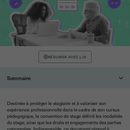
RÉSUMER AVEC L'IA
Sommaire
Qu'est-ce que la convention de stage ?
Quelles sont les mentions obligatoires du contrat de stage ?
Destinée à protéger le stagiaire et à valoriser son
Quelle est la différence entre convention de stage et contrat
expérience professionnelle dans le cadre de son cursus
d’alternance ?
pédagogique, la convention de stage définit les modalités
Quelles sont les contraintes du stage conventionné ?
du stage, ainsi que les droits et engagements des parties
concernées. Indispensable, ce document répond à