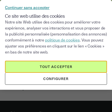
YOUSIGN DEVIENT YOUTRUST
Continuer sans accepter
MENU
Ce site web utilise des cookies
Notre site Web utilise des cookies pour améliorer votre
expérience, analyser vos interactions et vous proposer de
la publicité personnalisée (personnalisation des annonces)
La signature électronique de
conformément à notre
politique de cookies
. Vous pouvez
la convention de stage
ajuster vos préférences en cliquant sur le lien « Cookies »
en bas de notre site web.
La signature d’une convention de stage doit s’effectuer
rapidement - en tout état de cause, avant l’entrée du
TOUT ACCEPTER
stagiaire dans l’entreprise - afin de ne prendre aucun
risque juridique tout en faisant appel à de nombreux
CONFIGURER
interlocuteurs. Idéale dans cet objectif : la signature
électronique.