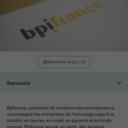
RÉSUMER AVEC L'IA
Sommaire
En quoi consiste votre poste chez Bpifrance ?
Comment Bpifrance se place dans la transition numérique ?
Bpifrance, partenaire de confiance des entrepreneurs,
Quelle est votre vision de l’enjeu du numérique pour les
accompagne les entreprises, de l’amorçage jusqu’à la
entreprises ?
cotation en bourse, en crédit, en garantie et en fonds
Vous parliez de signature électronique, pourquoi et comment
propres. Bpifrance assure, en outre, des
services