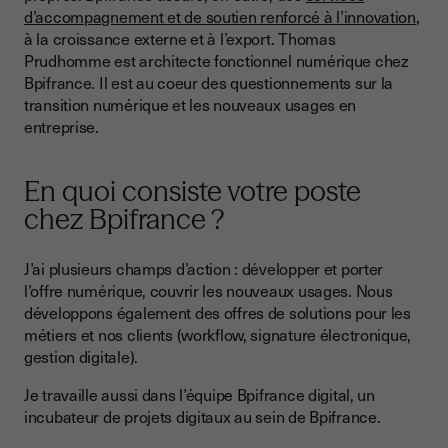
avez-vous intégré ce process ?
d’accompagnement et de soutien renforcé à l’innovation
,
à la croissance externe et à l’export. Thomas
Cela a été bien accueilli chez Bpifrance ?
Prudhomme est architecte fonctionnel numérique chez
Quelles sont les prochaines étapes ? Des projets en
Bpifrance. Il est au coeur des questionnements sur la
perspectives ?
transition numérique et les nouveaux usages en
entreprise.
En quoi consiste votre poste
chez Bpifrance ?
J’ai plusieurs champs d’action : développer et porter
l’offre numérique, couvrir les nouveaux usages. Nous
développons également des offres de solutions pour les
métiers et nos clients (workflow, signature électronique,
gestion digitale).
Je travaille aussi dans l’équipe Bpifrance digital, un
incubateur de projets digitaux au sein de Bpifrance.