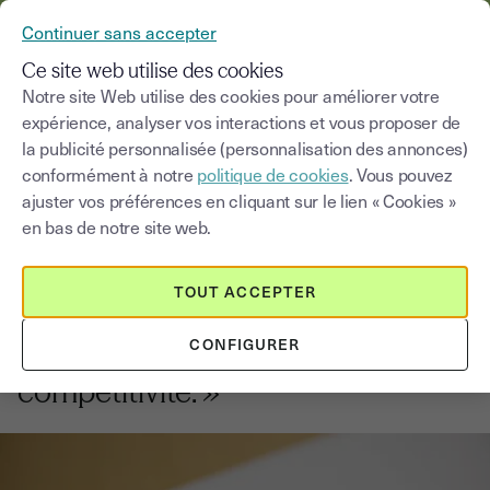
YOUSIGN DEVIENT YOUTRUST
Continuer sans accepter
MENU
Ce site web utilise des cookies
Notre site Web utilise des cookies pour améliorer votre
expérience, analyser vos interactions et vous proposer de
Blog
la publicité personnalisée (personnalisation des annonces)
conformément à notre
politique de cookies
. Vous pouvez
Choisir une catégorie
Saisissez un terme pour
ajuster vos préférences en cliquant sur le lien « Cookies »
en bas de notre site web.
Banque
2
min
2 septembre 2025
TOUT ACCEPTER
Bpifrance : « La transition
CONFIGURER
numérique est un enjeu majeur de
compétitivité. »