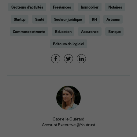
Secteurs d'activités
Freelances
Immobilier
Notaires
Startup
Santé
Secteur juridique
RH
Artisans
Commerce et vente
Education
Assurance
Banque
Editeurs de logiciel
Gabrielle Guérard
Account Executive @Youtrust