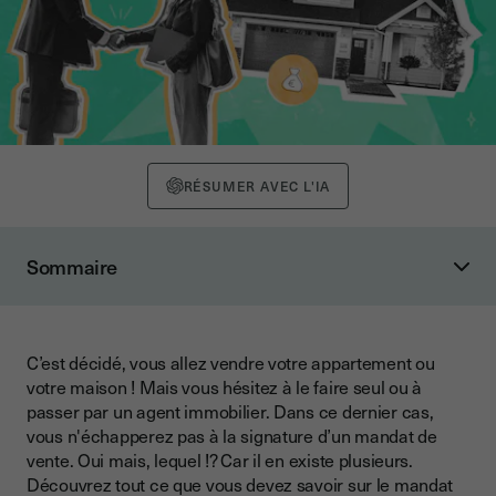
RÉSUMER AVEC L'IA
Sommaire
Qu’est-ce qu’un mandat de vente ?
Quels sont les différents mandats de vente existants ?
C’est décidé, vous allez vendre votre appartement ou
Le mandat simple de vente
votre maison ! Mais vous hésitez à le faire seul ou à
Le mandat exclusif de vente
passer par un agent immobilier. Dans ce dernier cas,
vous n'échapperez pas à la signature d’un mandat de
Le mandat semi-exclusif
vente. Oui mais, lequel !? Car il en existe plusieurs.
Découvrez tout ce que vous devez savoir sur le mandat
Que contient un mandat de vente ?