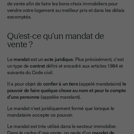
de vente afin de faire les bons choix immobiliers pour
Les mentions obligatoires communes
vendre votre logement au meilleur prix et dans les délais
escomptés.
Les mentions facultatives
La signature du mandat de vente
Qu’est-ce qu’un mandat de
Quelle est la durée du mandat de vente ?
vente ?
Peut-on résilier un mandat de vente immobilier ?
Le
mandat
est un
acte juridique
. Plus précisément, c'est
Combien coûte-t-il ?
un type de
contrat
défini et encadré aux articles 1984 et
Quel est le fonctionnement concret d’un mandat de vente ?
suivants du Code civil.
Quels sont les avantages du mandat de vente pour le
Il a pour objet de
confier à un tiers
(appelé mandataire)
le
vendeur ?
pouvoir de faire quelque chose au nom et pour le compte
d’une personne
(appelée mandant).
Quels sont les inconvénients du mandat de vente pour le
vendeur ?
Le mandat n’est juridiquement formé que lorsque le
Est-il obligatoire de signer un mandat de vente ?
mandataire accepte ce pouvoir.
À retenir sur le mandat de vente
Le mandat est très utilisé dans le secteur immobilier.
Dans le cadre d’une vente, on parle d’un
mandat de