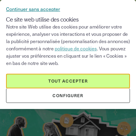
YOUSIGN DEVIENT YOUTRUST
Continuer sans accepter
MENU
Ce site web utilise des cookies
Notre site Web utilise des cookies pour améliorer votre
expérience, analyser vos interactions et vous proposer de
Blog
la publicité personnalisée (personnalisation des annonces)
conformément à notre
politique de cookies
. Vous pouvez
Choisir une catégorie
Saisissez un terme pour
ajuster vos préférences en cliquant sur le lien « Cookies »
en bas de notre site web.
Immobilier
5
min
29 septembre 2025
TOUT ACCEPTER
Tout savoir sur le mandat de vente
CONFIGURER