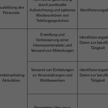
durch punktuelle
Ausbildung des
Aufzeichnung und späteres
Identifizierungs
Personals
Wiederanhören von
Telefongesprächen
Erstellung und
Identifizierungsd
Verbesserung einer
Daten zur berufl
Interessentendatei und
Tätigkeit
Versand von Mitteilungen
Versand von Einladungen
Identifizierungsd
irektmarketing-
zu Veranstaltungen und
Daten zur berufl
Aktivitäten
Wettbewerben
Tätigkeit
Newsletter über neue