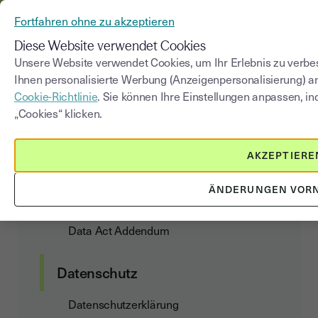
AUS YOUSIGN WIRD YOUTRUST
Fortfahren ohne zu akzeptieren
MENÜ
Diese Website verwendet Cookies
Unsere Website verwendet Cookies, um Ihr Erlebnis zu verbes
Ihnen personalisierte Werbung (Anzeigenpersonalisierung) a
Datenschutzerklärung
Cookie-Richtlinie
. Sie können Ihre Einstellungen anpassen, i
„Cookies“ klicken.
AKZEPTIERE
Kundenvertrag
ÄNDERUNGEN VOR
Allgemeine Nutzungs- und
Abonnementbedingungen
Data Act Addendum
Datenschutz
Datenschutzerklärung