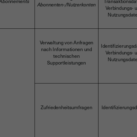
Abonnements
Transaktionsda
Abonnenten-/Nutzerkonten
Verbindungs- 
Nutzungsdat
Verwaltung von Anfragen
Identifizierungsd
nach Informationen und
Verbindungs- 
technischen
Nutzungsdat
Supportleistungen
Zufriedenheitsumfragen
Identifizierungs