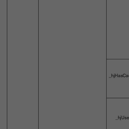
_hjHasCa
_hjUse