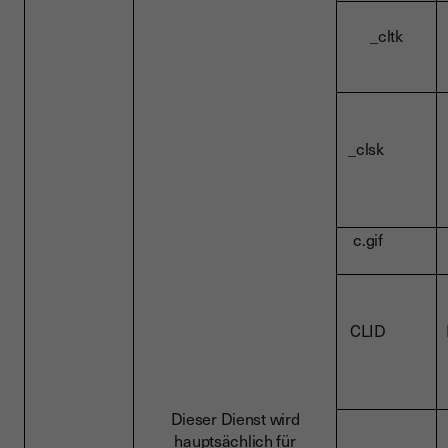
_cltk
_clsk
c.gif
CLID
Dieser Dienst wird
hauptsächlich für