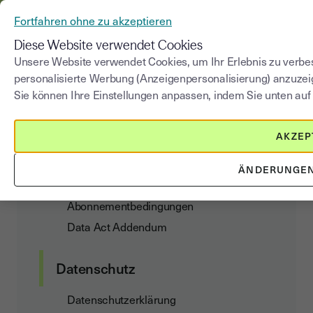
AUS YOUSIGN WIRD YOUTRUST
Fortfahren ohne zu akzeptieren
MENÜ
Diese Website verwendet Cookies
Unsere Website verwendet Cookies, um Ihr Erlebnis zu verbes
personalisierte Werbung (Anzeigenpersonalisierung) anzuzei
Cookie-Richtlinie
Sie können Ihre Einstellungen anpassen, indem Sie unten auf 
AKZEP
Kundenvertrag
ÄNDERUNGE
Allgemeine Nutzungs- und
Abonnementbedingungen
Data Act Addendum
Datenschutz
Datenschutzerklärung