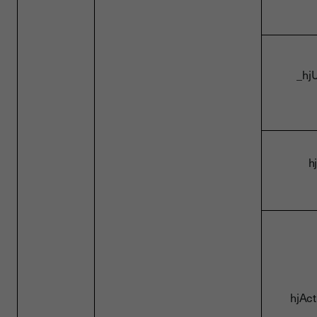
_hjU
h
hjAct