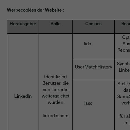
Werbecookies der Website :
Herausgeber
Rolle
Cookies
Bes
Opt
lidc
Aus
Reche
Synchr
UserMatchHistory
Linke
Identifiziert
Benutzer, die
Stellt
von Linkedin
das
weitergeleitet
LinkedIn
SameSi
wurden
vorh
lissc
linkedin.com
für a
im 