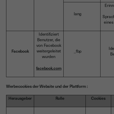
Erinn
lang
Sprach
eines
Identifiziert
Benutzer, die
von Facebook
Ide
weitergeleitet
Facebook
_fbp
Be
wurden
facebook.com
Werbecookies der Website und der Plattform :
Herausgeber
Rolle
Cookies