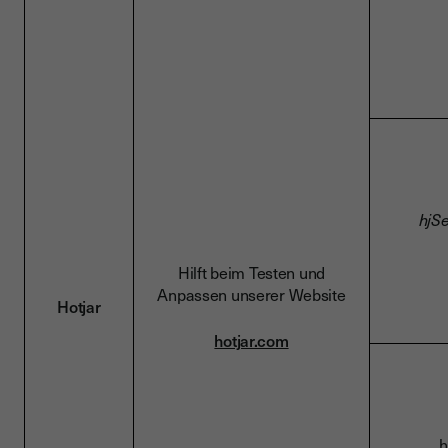
hjS
Hilft beim Testen und
Anpassen unserer Website
Hotjar
hotjar.com
_h