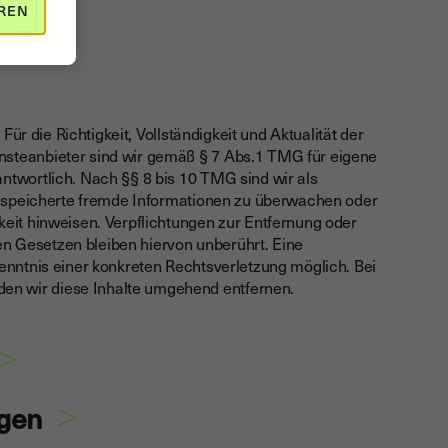
REN
Für die Richtigkeit, Vollständigkeit und Aktualität der
nsteanbieter sind wir gemäß § 7 Abs.1 TMG für eigene
ntwortlich. Nach §§ 8 bis 10 TMG sind wir als
 gespeicherte fremde Informationen zu überwachen oder
keit hinweisen. Verpflichtungen zur Entfernung oder
n Gesetzen bleiben hiervon unberührt. Eine
Kenntnis einer konkreten Rechtsverletzung möglich. Bei
n wir diese Inhalte umgehend entfernen.
>
>
ngen