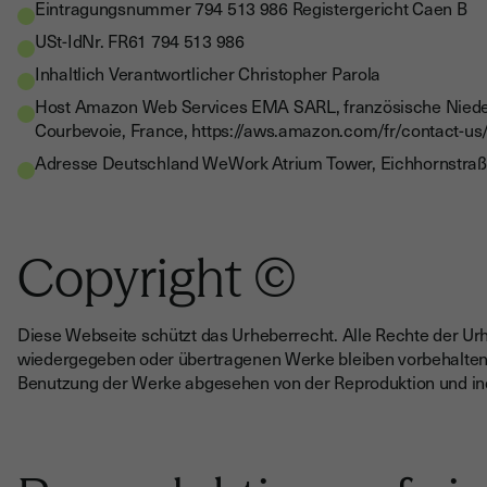
Eintragungsnummer
794 513 986 Registergericht Caen B
USt-IdNr.
FR61 794 513 986
Inhaltlich Verantwortlicher
Christopher Parola
Host
Amazon Web Services EMA SARL, französische Niederl
Courbevoie, France, https://aws.amazon.com/fr/contact-us
Adresse Deutschland
WeWork Atrium Tower, Eichhornstraße
Copyright ©
Diese Webseite schützt das Urheberrecht. Alle Rechte der Ur
wiedergegeben oder übertragenen Werke bleiben vorbehalten.
Benutzung der Werke abgesehen von der Reproduktion und indi