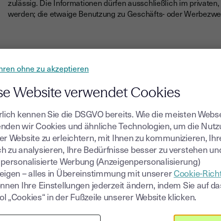
zulässig. Die Informationen dürfen ausschließlich im private
werden; die etwaige Benutzung zu Geschäfts- oder Werbezwe
Einrichtung von Link
hren ohne zu akzeptieren
se Website verwendet Cookies
youtrust.com erklärt sich mit der Einrichtung eines Hypertext
nachstehenden Vorbehalte einverstanden:
rlich kennen Sie die DSGVO bereits. Wie die meisten Webs
Verzicht auf die „Deep Linking-Technik“, sodass die Seiten 
nden wir Cookies und ähnliche Technologien, um die Nut
Webseite integriert werden dürfen und durch das Öffnen ei
er Website zu erleichtern, mit Ihnen zu kommunizieren, Ih
Verweis auf die Quelle, die zum über einen Hypotextlink zugä
h zu analysieren, Ihre Bedürfnisse besser zu verstehen un
 personalisierte Werbung (Anzeigenpersonalisierung)
Benutzung der Informationen einzig im privaten oder beru
eigen – alles in Übereinstimmung mit unserer
Cookie-Richt
Die etwaige Benutzung zu Geschäfts- oder Werbezwecken ohn
önnen Ihre Einstellungen jederzeit ändern, indem Sie auf da
l „Cookies“ in der Fußzeile unserer Website klicken.
Wichtiger Hinweis: Diese Genehmigung gilt nicht für Internets
fremdenfeindlicher Art verbreiten oder im weiteren Sinne die 