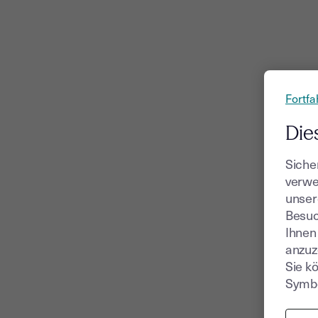
Fortfa
Die
Siche
verwe
unser
Besuc
Ihnen
anzuz
Sie k
Symbo