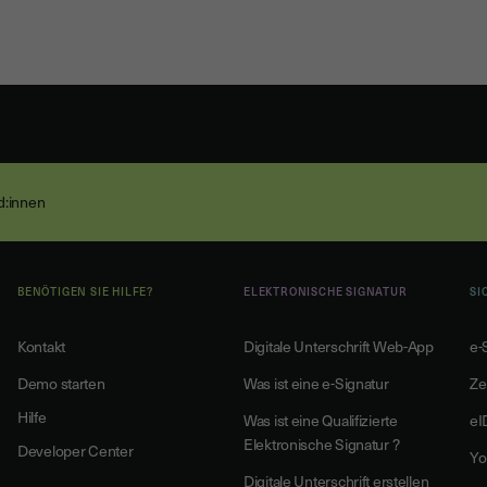
nd:innen
BENÖTIGEN SIE HILFE?
ELEKTRONISCHE SIGNATUR
SI
Kontakt
Digitale Unterschrift Web-App
e-
Demo starten
Was ist eine e-Signatur
Ze
Hilfe
Was ist eine Qualifizierte
eI
Elektronische Signatur ?
Developer Center
Yo
Digitale Unterschrift erstellen