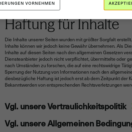
DERUNGEN VORNEHMEN
AKZEPTIE
Haftung für Inhalte
Die Inhalte unserer Seiten wurden mit größter Sorgfalt erstellt. 
Inhalte können wir jedoch keine Gewähr übernehmen. Als Die
Inhalte auf diesen Seiten nach den allgemeinen Gesetzen vera
Diensteanbieter jedoch nicht verpflichtet, übermittelte oder
nach Umständen zu forschen, die auf eine rechtswidrige Tätig
Sperrung der Nutzung von Informationen nach den allgemeine
diesbezügliche Haftung ist jedoch erst ab dem Zeitpunkt der 
Bekanntwerden von entsprechenden Rechtsverletzungen werde
Vgl. unsere Vertraulichkeitspolitik
Vgl. unsere Allgemeinen Bedingu