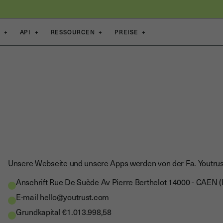
E
+
API
+
RESSOURCEN
+
PREISE
+
Unsere Webseite und unsere Apps werden von der Fa. Youtru
Anschrift
Rue De Suède Av Pierre Berthelot 14000 - CAEN (
E-mail
hello@youtrust.com
Grundkapital
€1.013.998,58