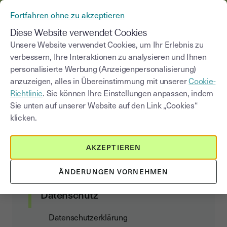
AUS YOUSIGN WIRD YOUTRUST
Fortfahren ohne zu akzeptieren
MENÜ
Diese Website verwendet Cookies
Unsere Website verwendet Cookies, um Ihr Erlebnis zu
verbessern, Ihre Interaktionen zu analysieren und Ihnen
Data Act Addendum
personalisierte Werbung (Anzeigenpersonalisierung)
anzuzeigen, alles in Übereinstimmung mit unserer
Cookie-
Richtlinie
. Sie können Ihre Einstellungen anpassen, indem
Sie unten auf unserer Website auf den Link „Cookies“
Kundenvertrag
klicken.
Allgemeine Nutzungs- und
AKZEPTIEREN
Abonnementbedingungen
Data Act Addendum
ÄNDERUNGEN VORNEHMEN
Datenschutz
Datenschutzerklärung