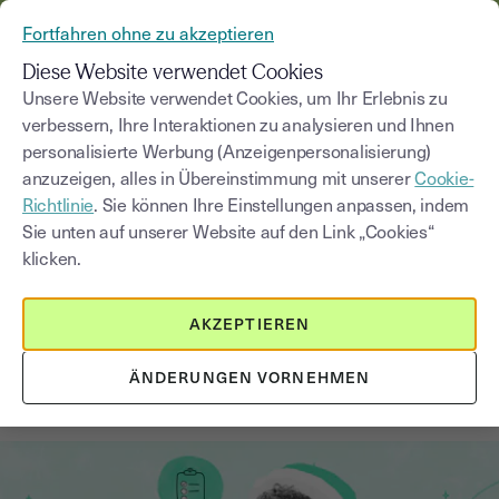
AUS YOUSIGN WIRD YOUTRUST
Fortfahren ohne zu akzeptieren
MENÜ
Diese Website verwendet Cookies
Unsere Website verwendet Cookies, um Ihr Erlebnis zu
verbessern, Ihre Interaktionen zu analysieren und Ihnen
Blog
personalisierte Werbung (Anzeigenpersonalisierung)
anzuzeigen, alles in Übereinstimmung mit unserer
Cookie-
Kategorie auswählen
Saisissez un terme pour
Richtlinie
. Sie können Ihre Einstellungen anpassen, indem
Sie unten auf unserer Website auf den Link „Cookies“
klicken.
Innovation und digitale Transformation
3
min
13. Juli 2026
AKZEPTIEREN
Innovation und digitale
Transformation: Wie KMU davon
ÄNDERUNGEN VORNEHMEN
profitieren können