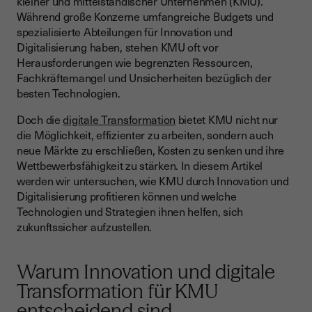
kleiner und mittelständischer Unternehmen (KMU).
Digitale Prozesse und Automatisierung in KMU
Während große Konzerne umfangreiche Budgets und
spezialisierte Abteilungen für Innovation und
Cloud-Lösungen und digitale Infrastruktur für KMU
Digitalisierung haben, stehen KMU oft vor
Cybersecurity und Datenschutz in der digitalen
Herausforderungen wie begrenzten Ressourcen,
Transformation
Fachkräftemangel und Unsicherheiten bezüglich der
besten Technologien.
Künstliche Intelligenz und Automatisierung als
Wachstumstreiber
Doch die
digitale Transformation
bietet KMU nicht nur
Praxisbeispiele: Erfolgreiche KMU in der digitalen
die Möglichkeit, effizienter zu arbeiten, sondern auch
Transformation
neue Märkte zu erschließen, Kosten zu senken und ihre
Wettbewerbsfähigkeit zu stärken. In diesem Artikel
Mitarbeiter und digitale Kompetenzentwicklung
werden wir untersuchen, wie KMU durch Innovation und
Digitalisierung profitieren können und welche
Digitales Vertragsmanagement als Innovationsfaktor
Technologien und Strategien ihnen helfen, sich
Nachhaltigkeit durch digitale Transformation
zukunftssicher aufzustellen.
Fördermöglichkeiten und finanzielle Unterstützung für KMU
Warum Innovation und digitale
Herausforderungen und Lösungsansätze für KMU
Transformation für KMU
Zukunftsausblick: Wie sich KMU auf die nächsten digitalen
Entwicklungen vorbereiten können
entscheidend sind