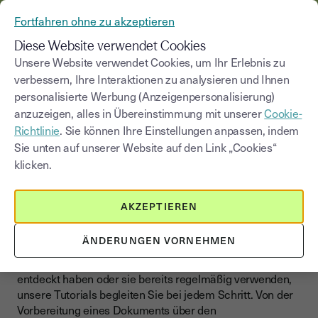
AUS YOUSIGN WIRD YOUTRUST
Fortfahren ohne zu akzeptieren
MENÜ
Diese Website verwendet Cookies
Unsere Website verwendet Cookies, um Ihr Erlebnis zu
>
verbessern, Ihre Interaktionen zu analysieren und Ihnen
Blog
|
Online unterschreiben
Tutorials
personalisierte Werbung (Anzeigenpersonalisierung)
anzuzeigen, alles in Übereinstimmung mit unserer
Cookie-
Kategorie auswählen
Saisissez un terme pour
Richtlinie
. Sie können Ihre Einstellungen anpassen, indem
Sie unten auf unserer Website auf den Link „Cookies“
Tutorials
klicken.
Erlernen Sie die Nutzung der
elektronischen Signatur mit
AKZEPTIEREN
praxisorientierten Tutorials
ÄNDERUNGEN VORNEHMEN
Ob Sie die elektronische Signatur gerade erst für sich
entdeckt haben oder sie bereits regelmäßig verwenden,
unsere Tutorials begleiten Sie bei jedem Schritt. Von der
Vorbereitung eines Dokuments über den