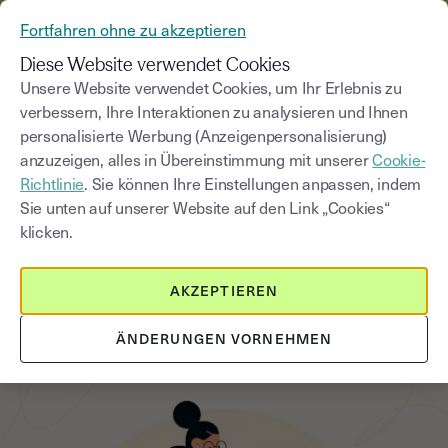
AUS YOUSIGN WIRD YOUTRUST
Fortfahren ohne zu akzeptieren
MENÜ
Diese Website verwendet Cookies
Unsere Website verwendet Cookies, um Ihr Erlebnis zu
verbessern, Ihre Interaktionen zu analysieren und Ihnen
Blog
personalisierte Werbung (Anzeigenpersonalisierung)
anzuzeigen, alles in Übereinstimmung mit unserer
Cookie-
Kategorie auswählen
Saisissez un terme pour
Richtlinie
. Sie können Ihre Einstellungen anpassen, indem
Sie unten auf unserer Website auf den Link „Cookies“
klicken.
Elektronische Signatur
4
min
14. August 2025
AKZEPTIEREN
Die elektronische Signatur auf
Tablets
ÄNDERUNGEN VORNEHMEN