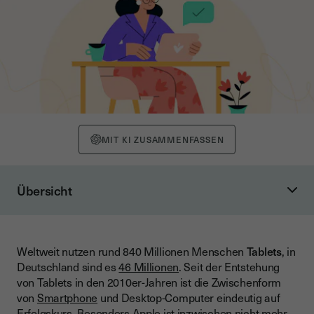
MIT KI ZUSAMMENFASSEN
Übersicht
Unterschrift auf dem Tablet einfügen: So geht’s
Unterschrift mit der Vorschau von Mac
Weltweit nutzen rund 840 Millionen Menschen
Tablets
, in
Unterschrift mit Adobe Reader in Windows
Deutschland sind es
46 Millionen
. Seit der Entstehung
Unterschriftenpads: Wie funktioniert ein Unterschriftenpad?
von Tablets in den 2010er-Jahren ist die Zwischenform
von
Smartphone
und Desktop-Computer eindeutig auf
Ist eine Unterschrift auf dem Tablet gültig?
Erfolgskurs. Besonders Apple ist inzwischen nicht mehr