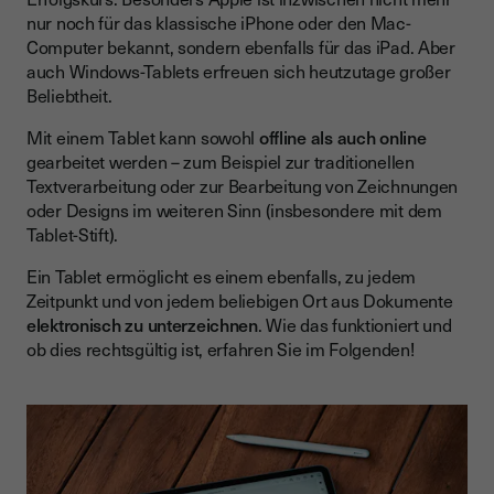
nur noch für das klassische iPhone oder den Mac-
Wie kann man rechtssicher digital unterschreiben?
Computer bekannt, sondern ebenfalls für das iPad. Aber
Tablet und die elektronische Signatur eines
auch Windows-Tablets erfreuen sich heutzutage großer
Vertrauensdiensteanbieters
Beliebtheit.
Die elektronische Signatur auf dem Tablet mit Youtrust
Mit einem Tablet kann sowohl
offline als auch online
gearbeitet werden – zum Beispiel zur traditionellen
Textverarbeitung oder zur Bearbeitung von Zeichnungen
oder Designs im weiteren Sinn (insbesondere mit dem
Tablet-Stift).
Ein Tablet ermöglicht es einem ebenfalls, zu jedem
Zeitpunkt und von jedem beliebigen Ort aus Dokumente
elektronisch zu unterzeichnen
. Wie das funktioniert und
ob dies rechtsgültig ist, erfahren Sie im Folgenden!