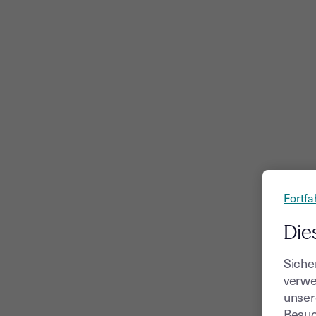
Fortfa
Die
Siche
verwe
unser
Besuc