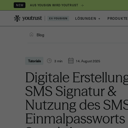
AUS YOUSIGN WIRD YOUTRUST
NEW
LÖSUNGEN
+
PRODUKT
Blog
Tutorials
3
min
14. August 2025
Digitale Erstellun
SMS Signatur &
Nutzung des SM
Einmalpassworts 