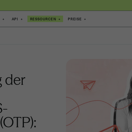
E
+
API
+
RESSOURCEN
+
PREISE
+
g der
S-
(OTP):