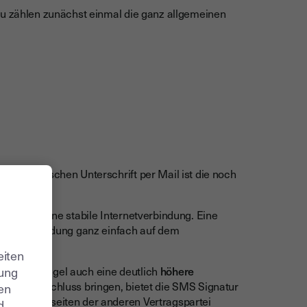
zu zählen zunächst einmal die ganz allgemeinen
elektronischen Unterschrift per Mail ist die noch
igt man eine stabile Internetverbindung. Eine
AN-Verbindung ganz einfach auf dem
eiten
 in der Regel auch eine deutlich
höhere
zung
ll zum Abschluss bringen, bietet die SMS Signatur
ren
hnung vonseiten der anderen Vertragspartei
d