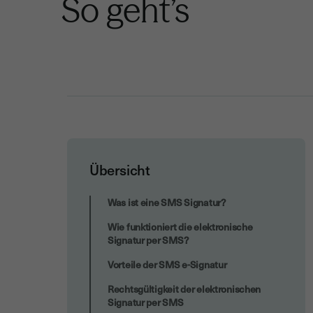
So geht’s
Übersicht
Unterschriftenprozesse mit der SMS
Was ist eine SMS Signatur?
Signatur beschleunigen & sicherer
Wie funktioniert die elektronische
machen
Signatur per SMS?
Vorteile der SMS e-Signatur
Rechtsgültigkeit der elektronischen
Signatur per SMS