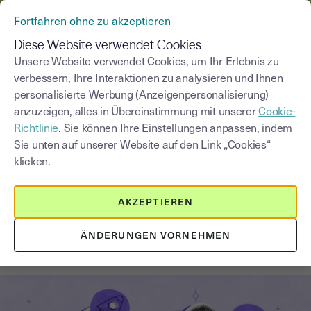
AUS YOUSIGN WIRD YOUTRUST
Fortfahren ohne zu akzeptieren
MENÜ
Diese Website verwendet Cookies
Unsere Website verwendet Cookies, um Ihr Erlebnis zu
verbessern, Ihre Interaktionen zu analysieren und Ihnen
Blog
personalisierte Werbung (Anzeigenpersonalisierung)
anzuzeigen, alles in Übereinstimmung mit unserer
Cookie-
Kategorie auswählen
Saisissez un terme pour
Richtlinie
. Sie können Ihre Einstellungen anpassen, indem
Sie unten auf unserer Website auf den Link „Cookies“
klicken.
Weitere Vertragsarten
3
min
24. November 2025
AKZEPTIEREN
E-Rechnungspflicht in
Deutschland ab Januar 2025: Der
ÄNDERUNGEN VORNEHMEN
ultimative Leitfaden