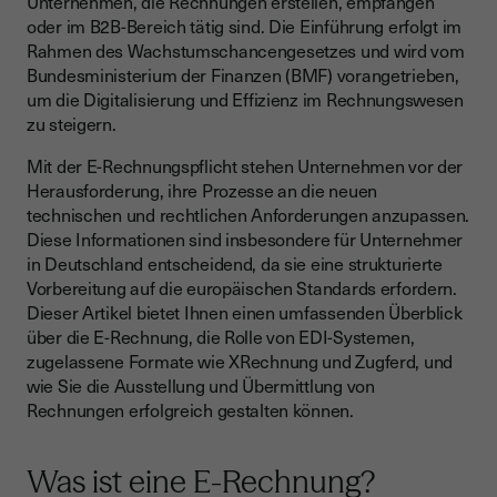
Unternehmen, die Rechnungen erstellen, empfangen
oder im B2B-Bereich tätig sind. Die Einführung erfolgt im
Wie bereiten sich Unternehmen vor?
Rahmen des Wachstumschancengesetzes und wird vom
Häufig gestellte Fragen zur E-Rechnungspflicht
Bundesministerium der Finanzen (BMF) vorangetrieben,
um die Digitalisierung und Effizienz im Rechnungswesen
Nutzen Sie die Vorteile der elektronischen
zu steigern.
Rechnungsstellung
Mit der E-Rechnungspflicht stehen Unternehmen vor der
Herausforderung, ihre Prozesse an die neuen
technischen und rechtlichen Anforderungen anzupassen.
Diese Informationen sind insbesondere für Unternehmer
in Deutschland entscheidend, da sie eine strukturierte
Vorbereitung auf die europäischen Standards erfordern.
Dieser Artikel bietet Ihnen einen umfassenden Überblick
über die E-Rechnung, die Rolle von EDI-Systemen,
zugelassene Formate wie XRechnung und Zugferd, und
wie Sie die Ausstellung und Übermittlung von
Rechnungen erfolgreich gestalten können.
Was ist eine E-Rechnung?