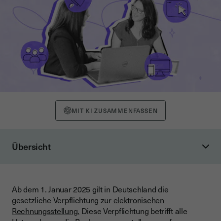
MIT KI ZUSAMMENFASSEN
Übersicht
Was ist eine E-Rechnung?
Warum wird die E-Rechnung Pflicht?
Ab dem 1. Januar 2025 gilt in Deutschland die
Für wen gilt die E-Rechnungspflicht?
gesetzliche Verpflichtung zur
elektronischen
Technische Anforderungen an die elektronische
Rechnungsstellung.
Diese Verpflichtung betrifft alle
Rechnungsstellung