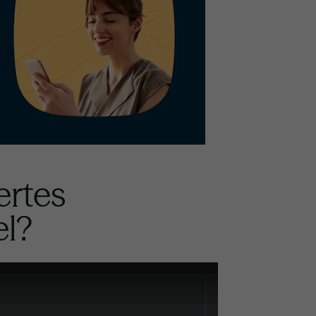
ertes
el?