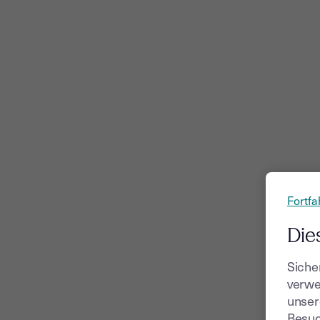
Fortfa
Die
Siche
verwe
unser
Besuc