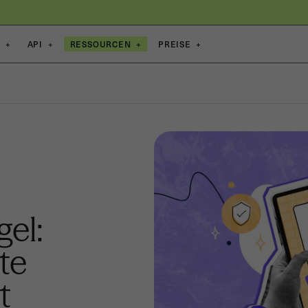
E
+
API
+
RESSOURCEN
+
PREISE
+
gel:
te
t