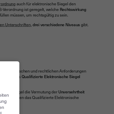
rordnung
auch für elektronische Siegel den
AS-Verordnung ist geregelt, welche
Rechtswirkung
füllen müssen, um rechtsgültig zu sein.
len Unterschriften
,
drei verschiedene Niveaus
gibt.
ind die technischen und rechtlichen Anforderungen
it weist das
Qualifizierte Elektronische Siegel
ronisches Siegel die Vermutung der
Unversehrtheit
eiten
n, mit denen das Qualifizierte Elektronische
zung
ren
d