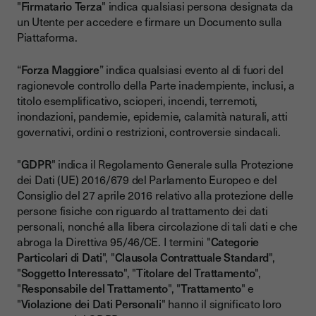
"
Firmatario Terza
" indica qualsiasi persona designata da
un Utente per accedere e firmare un Documento sulla
Piattaforma.
“
Forza Maggiore
” indica qualsiasi evento al di fuori del
ragionevole controllo della Parte inadempiente, inclusi, a
titolo esemplificativo, scioperi, incendi, terremoti,
inondazioni, pandemie, epidemie, calamità naturali, atti
governativi, ordini o restrizioni, controversie sindacali.
"
GDPR
" indica il Regolamento Generale sulla Protezione
dei Dati (UE) 2016/679 del Parlamento Europeo e del
Consiglio del 27 aprile 2016 relativo alla protezione delle
persone fisiche con riguardo al trattamento dei dati
personali, nonché alla libera circolazione di tali dati e che
abroga la Direttiva 95/46/CE. I termini "
Categorie
Particolari di Dati
", "
Clausola Contrattuale Standard
",
"
Soggetto Interessato
", "
Titolare del Trattamento
",
"
Responsabile del Trattamento
", "
Trattamento
" e
"
Violazione dei Dati Personali
" hanno il significato loro