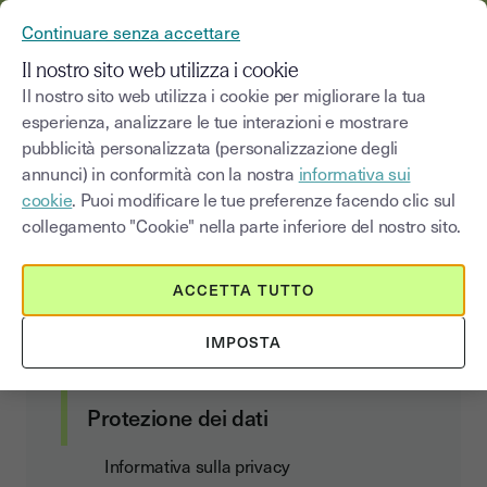
YOUSIGN DIVENTA YOUTRUST
Continuare senza accettare
MENU
Il nostro sito web utilizza i cookie
Il nostro sito web utilizza i cookie per migliorare la tua
esperienza, analizzare le tue interazioni e mostrare
Definizioni
pubblicità personalizzata (personalizzazione degli
annunci) in conformità con la nostra
informativa sui
cookie
. Puoi modificare le tue preferenze facendo clic sul
collegamento "Cookie" nella parte inferiore del nostro sito.
Contratto clienti
ACCETTA TUTTO
Condizioni generali di utilizzo e di
abbonamento
IMPOSTA
Data Act Addendum
Protezione dei dati
Informativa sulla privacy