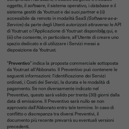
oggetto, il
software
, il sistema operativo, i
database
e il
sistema gestiti da Youtrust e dai suoi
partne
r e (ii)
accessibile da remoto in modalità SaaS
(Software-as-a-
Servic
e) da parte degli Utenti autorizzati attraverso le API
di Youtrust o l'Applicazione di Youtrust disponibi
le
qui, e
(iii) che consente, in particolare, all'Utente di creare uno
spazio dedicato e di utilizzare i Servizi messi a
disposizione da Youtrust.
"
Preventivo
" indica la proposta commerciale sottoposta
da Youtrust all'Abbonato. Il Preventivo può contenere le
seguenti informazioni: l'identificazione dei Servizi
ordinati, i Costi dei Servizi, la durata e le modalità di
pagamento. Se non diversamente indicato nel
Preventivo, questo sarà valido per trenta (30) giorni dalla
data di emissione. Il Preventivo sarà nullo se non
approvato dall'Abbonato entro tale termine. In caso di
conflitto o discrepanza tra diversi Preventivi, il
documento più recente prevarrà su eventuali versioni
precedenti.