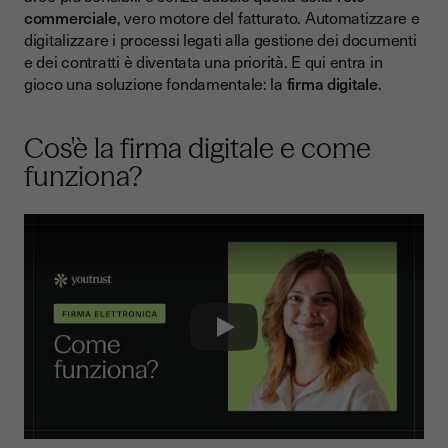
Firma digitale vs firma tradizionale
commerciale
, vero motore del fatturato. Automatizzare e
Casi d’uso nella rete commerciale
digitalizzare i processi legati alla gestione dei documenti
e dei contratti è diventata una priorità. E qui entra in
Digitalizzazione della forza vendita
gioco una soluzione fondamentale: la
firma digitale
.
Identità digitale e tracciabilità
L’innovazione al servizio del settore commerciale
Cos'è la firma digitale e come
funziona?
Perché scegliere Youtrust?
Play