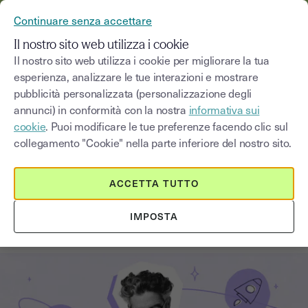
YOUSIGN DIVENTA YOUTRUST
Continuare senza accettare
MENU
Il nostro sito web utilizza i cookie
Il nostro sito web utilizza i cookie per migliorare la tua
esperienza, analizzare le tue interazioni e mostrare
Blog
pubblicità personalizzata (personalizzazione degli
annunci) in conformità con la nostra
informativa sui
Seleziona una categoria
Saisissez un terme pour
cookie
. Puoi modificare le tue preferenze facendo clic sul
collegamento "Cookie" nella parte inferiore del nostro sito.
Firma elettronica
2
min
14 agosto 2025
ACCETTA TUTTO
Come ottimizzare la rete
IMPOSTA
commerciale con la firma digitale?