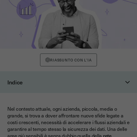
RIASSUNTO CON L’IA
Indice
Cos'è la firma digitale e come funziona?
Tipi di firma elettronica: quale usare per la rete
commerciale?
Nel contesto attuale, ogni azienda, piccola, media o
grande, si trova a dover affrontare nuove sfide legate a
Perché digitalizzare la rete commerciale?
costi crescenti, necessità di accelerare i flussi aziendali e
Come implementare la firma digitale?
garantire al tempo stesso la sicurezza dei dati. Una delle
aree più sensibili è senza dubbio quella della
rete