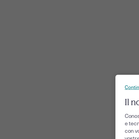
Conti
Il n
Conos
e tecn
con v
vostr