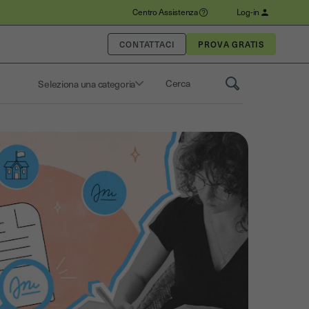
Centro Assistenza
Log-in
CONTATTACI
Seleziona una categoria
Saisissez un terme pour rechercher