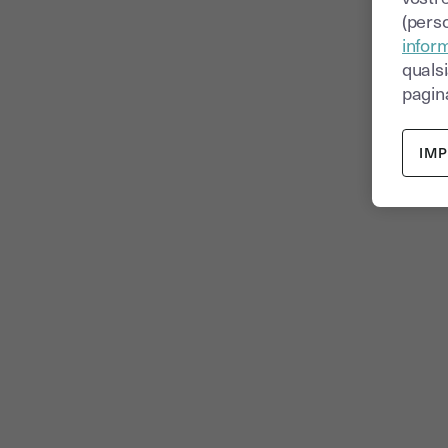
(perso
inform
quals
pagina
IM