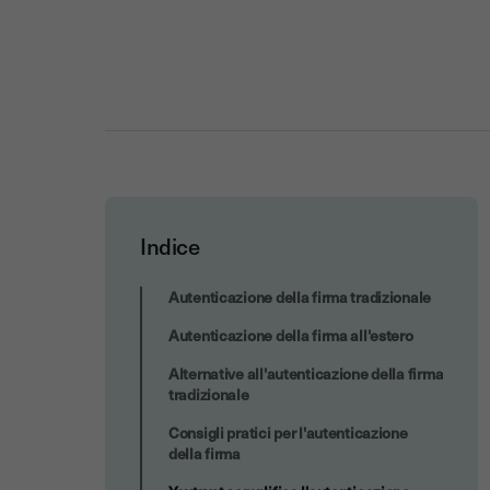
Indice
Youtrust semplifica l'autenticazione
Autenticazione della firma tradizionale
della tua firma
Autenticazione della firma all'estero
Alternative all'autenticazione della firma
tradizionale
Consigli pratici per l'autenticazione
della firma