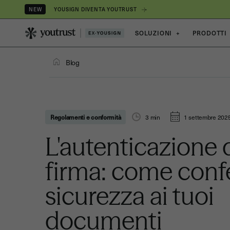
YOUSIGN DIVENTA YOUTRUST
NEW
SOLUZIONI
+
PRODOTTI
Blog
Regolamenti e conformità
3
min
1 settembre 202
L'autenticazione 
firma: come confe
sicurezza ai tuoi
documenti