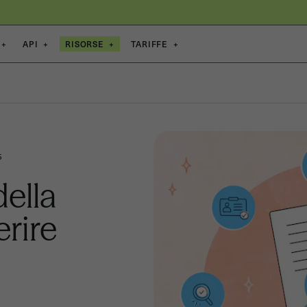
+
API
+
RISORSE
+
TARIFFE
+
5
della
rire