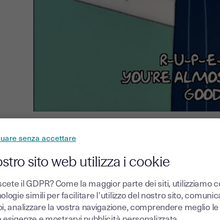
nuare senza accettare
Autenticazione della
ostro sito web utilizza i cookie
Se ti trovi all'estero, potreste aver bisogno di autenticare l
cete il GDPR? Come la maggior parte dei siti, utilizziamo 
amministrative (permessi di lavoro, domande di visto) o prof
ologie simili per facilitare l’utilizzo del nostro sito, comuni
transazioni finanziarie.
oi, analizzare la vostra navigazione, comprendere meglio le
Per autenticare la tua firma in un Paese straniero, è impor
e esigenze e mostrarvi pubblicità personalizzata