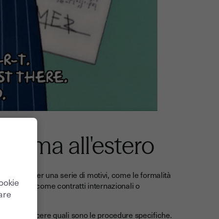
 firma all'estero
a tua firma per una serie di motivi, come le formalità
cookie
essionali, come contratti internazionali o
care
tante conoscere quali sono le procedure specifiche.