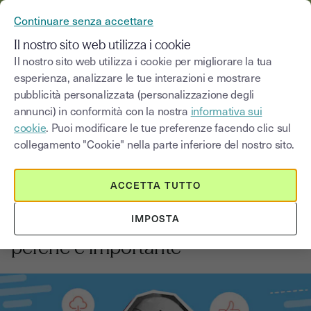
YOUSIGN DIVENTA YOUTRUST
Continuare senza accettare
MENU
Il nostro sito web utilizza i cookie
Il nostro sito web utilizza i cookie per migliorare la tua
esperienza, analizzare le tue interazioni e mostrare
Blog
pubblicità personalizzata (personalizzazione degli
annunci) in conformità con la nostra
informativa sui
Seleziona una categoria
Saisissez un terme pour
cookie
. Puoi modificare le tue preferenze facendo clic sul
collegamento "Cookie" nella parte inferiore del nostro sito.
Innovazione e trasformazione digitale
2
min
ACCETTA TUTTO
1 settembre 2025
IMPOSTA
Cos'è l'iperdigitalizzazione e
perché è importante