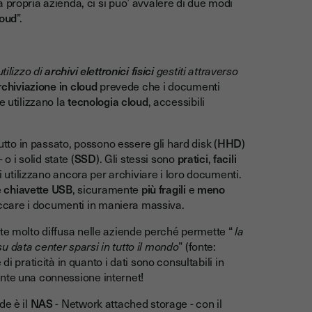
 propria azienda, ci si puo’ avvalere di due modi
loud
”.
utilizzo di
archivi elettronici fisici
gestiti attraverso
rchiviazione in cloud
prevede che i documenti
e utilizzano la
tecnologia cloud
, accessibili
tutto in passato, possono essere gli hard disk (
HHD
)
o i solid state (
SSD
). Gli stessi sono
pratici
,
facili
i utilizzano ancora per archiviare i loro documenti.
e
chiavette USB
, sicuramente
più fragili
e
meno
toccare i documenti in maniera massiva.
nte molto diffusa nelle aziende perché permette “
la
 data center sparsi in tutto il mondo
” (fonte:
i praticità in quanto i dati sono consultabili in
ente una connessione internet!
de è il
NAS
- Network attached storage - con il