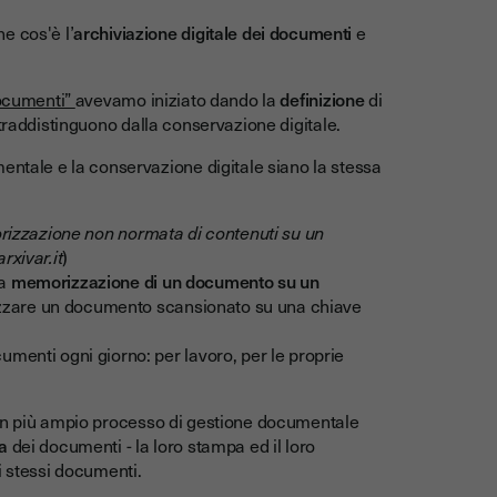
e cos'è l’
archiviazione digitale dei documenti
e
documenti”
avevamo iniziato dando la
definizione
di
traddistinguono dalla conservazione digitale.
entale e la conservazione digitale siano la stessa
izzazione non normata di contenuti su un
 arxivar.it
)
la
memorizzazione di un documento su un
zzare un documento scansionato su una chiave
menti ogni giorno: per lavoro, per le proprie
un più ampio processo di gestione documentale
a
dei documenti - la loro stampa ed il loro
i stessi documenti.