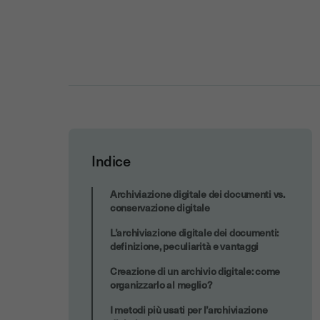
Indice
L’archiviazione digitale dei documenti e
Archiviazione digitale dei documenti vs.
Youtrust
conservazione digitale
L’archiviazione digitale dei documenti:
definizione, peculiarità e vantaggi
Creazione di un archivio digitale: come
organizzarlo al meglio?
I metodi più usati per l’archiviazione