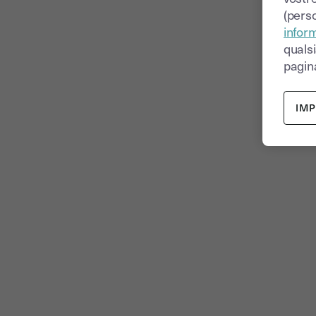
(perso
inform
quals
pagina
IM