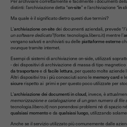
Per archiviare correttamente e facilmente i documenti della
distinti: l’archiviazione detta “
on-site
” e l’archiviazione “
in c
Ma quale è il significato dietro questi due termini?
L’
archiviazione on-site
dei documenti aziendali, prevede “
l’
un software dedicato
”(fonte: tecnologia.libero.it) mentre l’
a
vengano salvati e archiviati su delle
piattaforme esterne
ch
ovunque tramite internet.
Esempi di sistemi di archiviazione on-side, utilizzati soprat
- dei dispositivi di archiviazione di massa di tipo magnetico - 
da trasportare
e di
facile lettura
, per questo molte aziende l
Altri dispositivi tra i più conosciuti sono le
memory card
e l
sicure
rispetto ai primi e per questo poco utilizzate per s
L’
archiviazione dei documenti in cloud
, invece, è attualme
memorizzazione e catalogazione di un gran numero di file su
tecnologia.libero.it) non ponendosi problemi né di spazio né d
qualsiasi momento
e da
qualsiasi luogo
, utilizzando solam
Anche se il servizio utilizzato più comunemente dalle azien