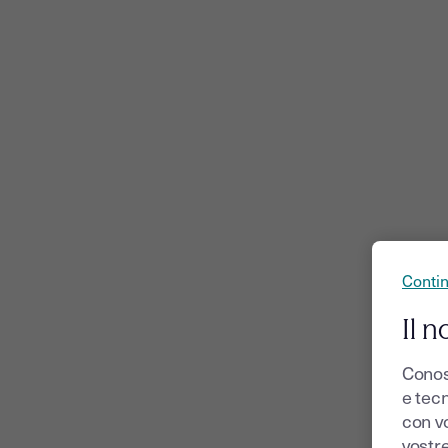
Conti
Il n
Conos
e tecn
con v
vostr