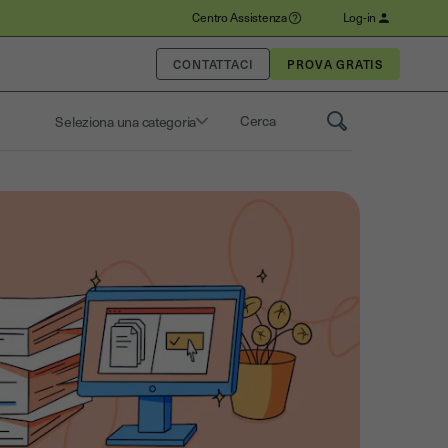
Centro Assistenza
Log-in
CONTATTACI
Seleziona una categoria
Saisissez un terme pour rechercher