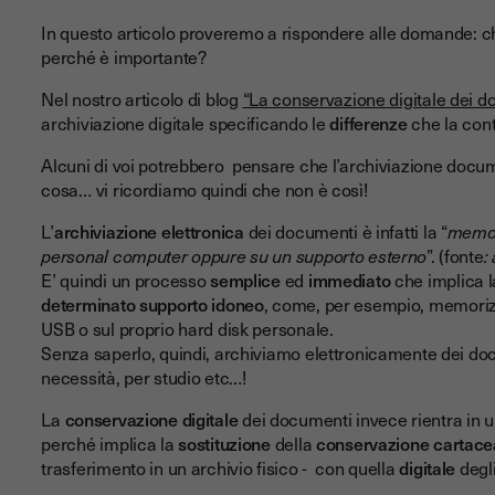
In questo articolo proveremo a rispondere alle domande: ch
perché è importante?
Nel nostro articolo di blog
“La conservazione digitale dei 
archiviazione digitale specificando le
differenze
che la con
Alcuni di voi potrebbero pensare che l’archiviazione docum
cosa… vi ricordiamo quindi che non è così!
L’
archiviazione elettronica
dei documenti è infatti la “
memor
personal computer oppure su un supporto esterno
”. (fonte
:
E’ quindi un processo
semplice
ed
immediato
che implica 
determinato supporto idoneo
, come, per esempio, memori
USB o sul proprio hard disk personale.
Senza saperlo, quindi, archiviamo elettronicamente dei docu
necessità, per studio etc…!
La
conservazione digitale
dei documenti invece rientra in 
perché implica la
sostituzione
della
conservazione cartace
trasferimento in un archivio fisico -
con quella
digitale
degl