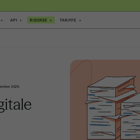
+
API
+
RISORSE
+
TARIFFE
+
tembre 2025
gitale