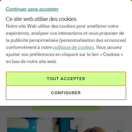
YOUSIGN DEVIENT YOUTRUST
Continuer sans accepter
MENU
Ce site web utilise des cookies
Notre site Web utilise des cookies pour améliorer votre
expérience, analyser vos interactions et vous proposer de
la publicité personnalisée (personnalisation des annonces)
Signer un contrat en ligne
conformément à notre
politique de cookies
. Vous pouvez
avec Youtrust
ajuster vos préférences en cliquant sur le lien « Cookies »
en bas de notre site web.
Accélerez vos processus de validation et offrez à vos
partenaires la meilleur expérience de signature :
TOUT ACCEPTER
démarrez votre essai gratuit de 14 jours et commencez à
signer vos contrats en ligne :
CONFIGURER