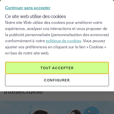
YOUSIGN DEVIENT YOUTRUST
Continuer sans accepter
MENU
Ce site web utilise des cookies
Notre site Web utilise des cookies pour améliorer votre
expérience, analyser vos interactions et vous proposer de
Blog
la publicité personnalisée (personnalisation des annonces)
conformément à notre
politique de cookies
. Vous pouvez
Choisir une catégorie
Saisissez un terme pour
ajuster vos préférences en cliquant sur le lien « Cookies »
en bas de notre site web.
Protéger sa propriété intellectuelle
5
min
18 août 2025
TOUT ACCEPTER
Les enjeux de la signature
CONFIGURER
électronique dans la propriété
intellectuelle