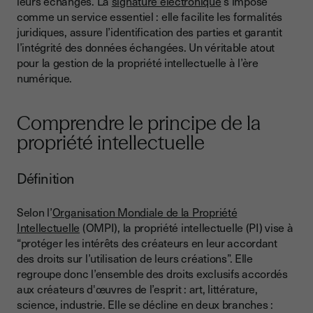
leurs échanges. La
signature électronique
s’impose
Les avantages de la signature électronique pour protéger la
comme un service essentiel : elle facilite les formalités
propriété intellectuelle
juridiques, assure l’identification des parties et garantit
Une preuve solide d’antériorité
l’intégrité des données échangées. Un véritable atout
pour la gestion de la propriété intellectuelle à l’ère
Une simplification des démarches contractuelles
numérique.
Un gain de productivité et une réduction des coûts
Quel type de signature électronique choisir pour protéger la
Comprendre le principe de la
propriété intellectuelle ?
propriété intellectuelle
La signature simple
Définition
La signature avancée
La signature qualifiée
Selon l’
Organisation Mondiale de la Propriété
Intellectuelle
(OMPI), la propriété intellectuelle (PI) vise à
Conclusion
“protéger les intérêts des créateurs en leur accordant
des droits sur l’utilisation de leurs créations”. Elle
regroupe donc l’ensemble des droits exclusifs accordés
aux créateurs d'œuvres de l’esprit : art, littérature,
science, industrie. Elle se décline en deux branches :