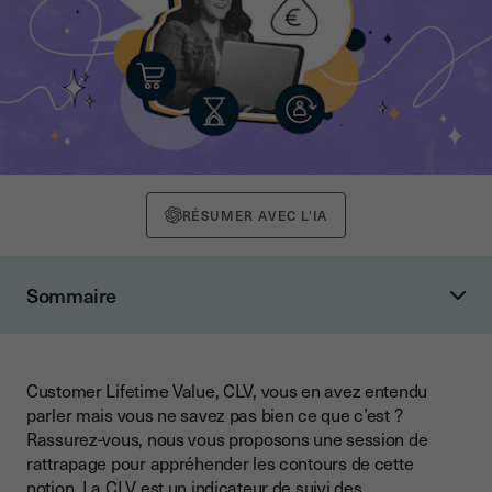
RÉSUMER AVEC L'IA
Sommaire
Customer Lifetime Value, ça veut dire quoi ?
Customer Lifetime Value : définition
Customer Lifetime Value, CLV, vous en avez entendu
Customer Lifetime Value (CLV), à quoi sert-elle ?
parler mais vous ne savez pas bien ce que c’est ?
Qui peut utiliser la CLV ?
Rassurez-vous, nous vous proposons une session de
rattrapage pour appréhender les contours de cette
Pourquoi faut-il calculer la CLV ?
notion. La CLV est un indicateur de suivi des