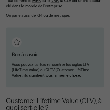
Tout comme le
MRR
ou le
NRR
, la CLV est un
indicateur
clé
dans le monde de l’entreprise.
Customer Lifetime Value, ce qu’il faut retenir
On parle aussi de KPI ou de métrique.
Bon à savoir
Vous pouvez parfois rencontrer les sigles LTV
(LifeTime Value) ou CLTV (Customer LifeTime
Value), ils signifient tous la même chose.
Customer Lifetime Value (CLV), à
quoi sert-elle ?