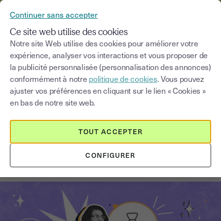
YOUSIGN DEVIENT YOUTRUST
Continuer sans accepter
MENU
Ce site web utilise des cookies
Notre site Web utilise des cookies pour améliorer votre
expérience, analyser vos interactions et vous proposer de
Blog
la publicité personnalisée (personnalisation des annonces)
conformément à notre
politique de cookies
. Vous pouvez
Choisir une catégorie
Saisissez un terme pour
ajuster vos préférences en cliquant sur le lien « Cookies »
en bas de notre site web.
Stratégie de croissance
3
min
18 août 2025
TOUT ACCEPTER
Customer Lifetime Value (CLV) :
CONFIGURER
qu'est-ce que c'est ?