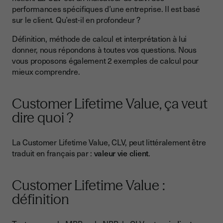
performances spécifiques d’une entreprise. Il est basé
Comment calculer la Customer Lifetime Value ?
sur le client. Qu’est-il en profondeur ?
La formule de calcul de la CLV
Définition, méthode de calcul et interprétation à lui
Le panier moyen des achats
donner, nous répondons à toutes vos questions. Nous
vous proposons également 2 exemples de calcul pour
La fréquence moyenne d’achat
mieux comprendre.
La durée de vie moyenne des clients
2 exemples pour calculer la Customer Lifetime Value
Customer Lifetime Value, ça veut
Une société vend des abonnements
dire quoi ?
Une société ne vend pas d’abonnements
La Customer Lifetime Value, CLV, peut littéralement être
Comment affiner le calcul ?
traduit en français par :
valeur vie client
.
Calculer le coût d’acquisition client (CAC)
Customer Lifetime Value :
Calculer le coût de rétention des clients (CRC)
définition
Calculer la CLV net
Comment interpréter la Customer Lifetime Value ?